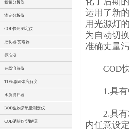
化了后期的
氨氮分析仪
运用了新
滴定分析仪
用光源灯的
COD快速测定仪
为自动切
控制器/变送器
准确丈量
标准液
COD快
在线溶氧仪
TDS/总固体溶解度
1.具有
水质搅拌器
BOD生物需氧量测定仪
2.具有3
COD消解仪/消解器
内任意设