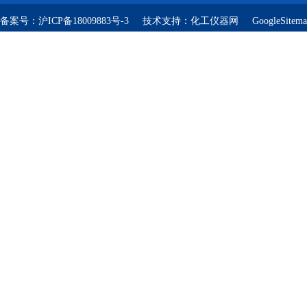
备案号：
沪ICP备18009883号-3
技术支持：
化工仪器网
GoogleSitem