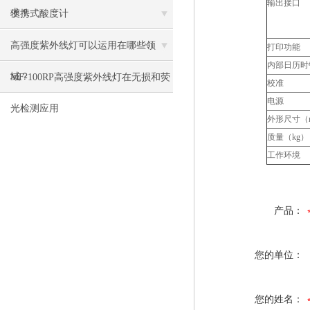
输出接口
求？
便携式酸度计
高强度紫外线灯可以运用在哪些领
打印功能
内部日历时
域？
MF-100RP高强度紫外线灯在无损和荧
校准
电源
光检测应用
外形尺寸（
质量（kg）
工作环境
产品：
您的单位：
您的姓名：