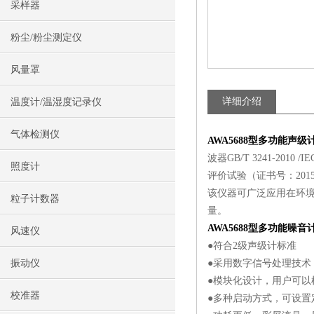
采样器
粉尘/粉尘测定仪
风量罩
详细介绍
温度计/温湿度记录仪
气体检测仪
AWA5688型
多功能声级
波器GB/T 3241-20
照度计
评价试验（证书号：2015S
该仪器可广泛应用在环
粒子计数器
量。
AWA5688型多功能噪音
风速仪
●符合2级声级计标准
振动仪
●采用数字信号处理技术
●模块化设计，用户可以根
校准器
●多种启动方式，可设置