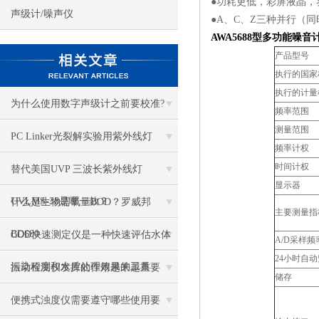
●功耗更低，彩屏液晶，
声级计/噪声仪
●A、C、Z三种并行（
AWA5688型多功能噪
产品型号
执行的国家
执行的计量
为什么使用数字声级计之前要校准?
频率范围
测量范围
PC Linker光裂解实验用紫外线灯
频率计权
时间计权
替代美国UVP 三波长紫外线灯
显示器
UVLMS-38是哪一款？
什么是生物需氧量BOD？罗威邦
主要测量指
BD600
COD快速测定仪是一种快速评估水体
A/D采样频
24小时自
污染程度和水质处理效果的工具
振动检测仪发挥的作用越来越重要
储存
便携式浊度仪需要遵守哪些使用要