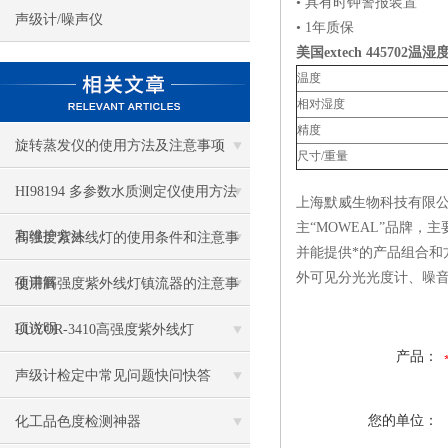
• 具有时钟警报装置
声级计/噪声仪
• 1年质保
美国extech 445702
温湿
温度
相对湿度
精度
旋转蒸发仪的使用方法及注意事项
尺寸/重量
HI98194 多参数水质测定仪使用方法
上海默威生物科技有限
主“MOWEAL”品牌
和维护方法
高强度紫外线灯的使用条件和注意事
并能提供*的产品组合和
外可见分光光度计、噪
项讲解
使用高强度紫外线灯镇流器的注意事
项说明
LUYOR-3410高强度紫外线灯
产品：
声级计检定中常见问题快问快答
您的单位：
化工品色度检测神器