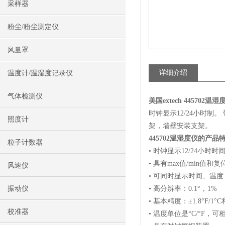
采样器
粉尘/粉尘测定仪
风量罩
详细介绍
温度计/温湿度记录仪
气体检测仪
美国extech 445702
温湿
时钟显示12/24小时制。 
照度计
架，墙壁安装支架。
445702温湿度仪的产品
粒子计数器
• 时钟显示12/24小时时
• 具有max值/min值和
风速仪
• 可同时显示时间、温度（14
振动仪
• 高分辨率：0.1°，1%
• 基本精度：±1.8°F/1°C
校准器
• 温度单位是°C/°F，