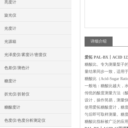
亮度计
旋光仪
光度计
详细介绍
光源箱
光泽度仪/雾度计/密度仪
爱拓 PAL-BX丨ACID 12
糖酸比。专为测量梨子的
色差仪/测色计
量结果同步一致，适用
糖酸比（Acid-Sug
糖度计
一般地：糖酸比越大，
传统的酸度测量方法（
折光仪/折射仪
设计，操作简易，测量
糖酸度计
使用爱拓糖酸度计，糖度
匀后即可取样测量。糖
色度仪/色度分析测定仪
糖酸比指标被广泛的应