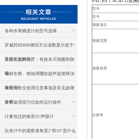
PAL-BX丨ACID 12
亚洲
型号
货号
测量项目
各种水果糖度计的型号选择
测量范围
罗威邦BD600测试不出读数显示低于
量程怎么解决？
三波长紫外线灯：有效杀灭细菌和病
测量精度
毒
钢材生锈、锈蚀用哪款超声波测厚仪
来检测?
噪音分析仪使用注意事项及常见故障
分析
多管旋涡混匀仪如何运行操作
分辨率
计量包过的噪音计/声级计
比色计中的观察者角度2°和10°是什么