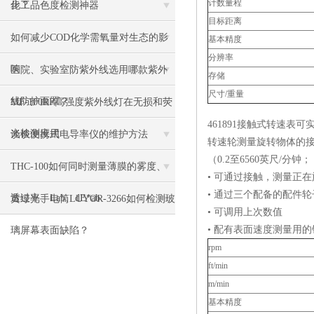
计数量程
步？
化工品色度检测神器
目标距离
如何减少COD化学需氧量对生态的影
基本精度
分辨率
响
医院、实验室防紫外线选用哪款紫外
存储
尺寸/重量
线防护面罩？
MF-100RP高强度紫外线灯在无损和荧
461891接触式转速表可
光检测应用
谈谈便携式电导率仪的维护方法
转速轮测量旋转物体的接触
（0.2至6560英尺/分钟；
THC-100如何同时测量薄膜的雾度、
• 可通过接触，测量正
• 通过三个配备的配件轮子
透过率、Lab、dE*ab
黄绿光手电筒LUYOR-3266如何检测玻
• 可调用上次数值
• 配有表面速度测量用的
璃屏幕表面缺陷？
rpm
ft/min
m/min
基本精度