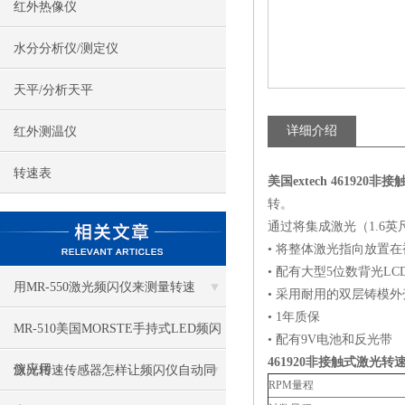
红外热像仪
水分分析仪/测定仪
天平/分析天平
详细介绍
红外测温仪
转速表
美国extech 461920
非接
转。
通过将集成激光（1.6英
• 将整体激光指向放置
• 配有大型5位数背光LC
用MR-550激光频闪仪来测量转速
• 采用耐用的双层铸模
• 1年质保
MR-510美国MORSTE手持式LED频闪
• 配有9V电池和反光带
461920
非接触式激光转
仪应用
激光转速传感器怎样让频闪仪自动同
RPM量程