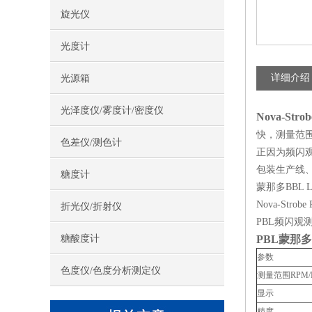
旋光仪
光度计
详细介绍
光源箱
光泽度仪/雾度计/密度仪
Nova-Stro
快，测量范围
色差仪/测色计
正因为频闪
包装生产线
糖度计
蒙那多BBL 
Nova-St
折光仪/折射仪
PBL频闪
糖酸度计
PBL
蒙那多
参数
色度仪/色度分析测定仪
测量范围RPM/
显示
精度