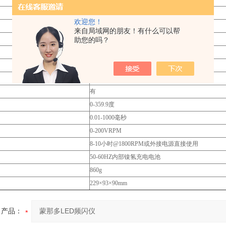
3000lux@6000FPM,20cm处
欢迎您！
12个LED灯管
来自局域网的朋友！有什么可以帮
6300°K
助您的吗？
TTL(24Vdc)输入，TTL(3.3Vdc大)输出
0-500000RPM
有
有
0-359.9度
0.01-1000毫秒
0-200VRPM
8-10小时@1800RPM或外接电源直接使用
50-60HZ内部镍氢充电电池
860g
229×93×90mm
产品：