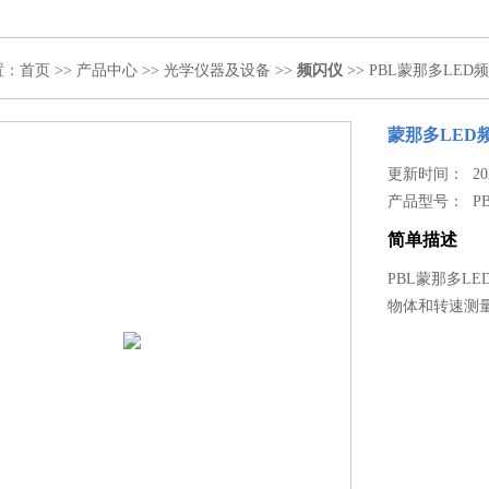
置：
首页
>>
产品中心
>>
光学仪器及设备
>>
频闪仪
>> PBL蒙那多LED
蒙那多LED
更新时间： 2020
产品型号：
P
简单描述
PBL蒙那多L
物体和转速测