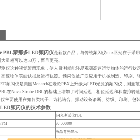
be PBL
蒙那多LED频闪仪
是新款产品，与传统频闪仪max区别在于采
大量程可以达50万，而且更亮。
观测仪这种视觉暂留现象，使人目测就能轻易观测高速运动物体的运行状
、高速物体表面缺损及运行轨迹。频闪仪被广泛应用于机械制造、印刷、
LED频闪仪是美国Monarch在老款PBX上升级为LED光源的频闪仪，测量范围
robe PBL在Nova-Strobe DBL的基础上增加了时间延迟，相位延迟
观测仪主要使用在如各类转子、齿轮啮合、振动设备诊断、纺织、印刷、包
LED频闪仪
的技术参数
|闪光测试仪PBL
FPM
30-500000
液晶背光显示
0.02%显示值或0.01FPM