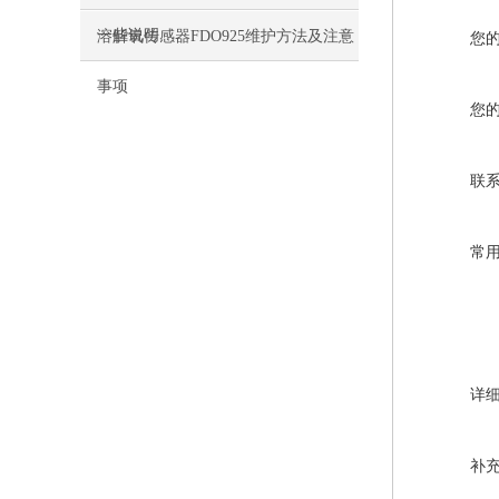
一些说明
溶解氧传感器FDO925维护方法及注意
您
事项
您
联
常
详
补