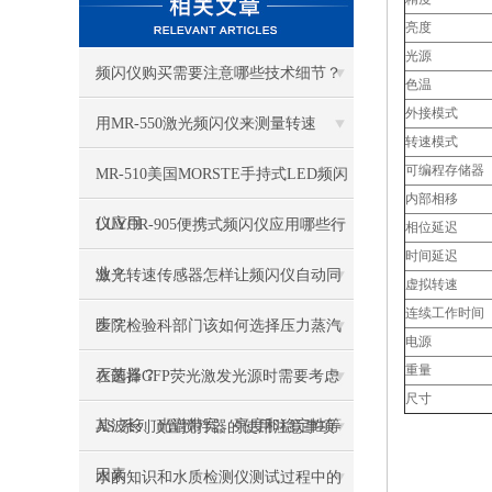
亮度
光源
频闪仪购买需要注意哪些技术细节？
色温
外接模式
用MR-550激光频闪仪来测量转速
转速模式
可编程存储器
MR-510美国MORSTE手持式LED频闪
内部相移
仪应用
LUYOR-905便携式频闪仪应用哪些行
相位延迟
时间延迟
业？
激光转速传感器怎样让频闪仪自动同
虚拟转速
连续工作时间
步？
医院检验科部门该如何选择压力蒸汽
电源
重量
灭菌器？
在选择GFP荧光激发光源时需要考虑
尺寸
其波长、光谱带宽、亮度和稳定性等
AS 系列顶置搅拌器的使用注意事项
因素
水的知识和水质检测仪测试过程中的