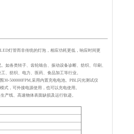
用LED灯管而非传统的灯泡，相应功耗更低，响应时间更
况。如各类转子、齿轮啮合、振动设备诊断、纺织、印刷、
轻工、纺织、电力、医药、食品加工等行业。
30-500000FPM,采用内置充电电池。PBL闪光测试仪
和和虚拟转速模式，可外接电源使用，也可以充电使用。
装生产线、高速物体表面缺损及运行轨迹。