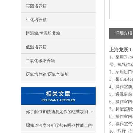
霉菌培养箱
生化培养箱
详细介绍
恒温箱/恒温培养箱
低温培养箱
上海龙跃 LA
1、采用7
二氧化碳培养箱
器、氧气传
2、采用进
厌氧培养箱/厌氧气氛炉
3、带USB
4、操作室
5、透视窗
6、操作室
7、标配照
你了解COD快速测定仪的这些功能
8、操作室
9、操作室
吗？
你知道浊度分析仪都有哪些性能上的
10、取样