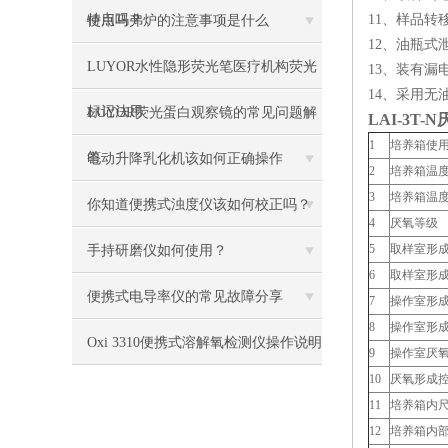
特点吗？
11、样品转
使用马弗炉的注意事项是什么
12、油瓶
LUYOR水性隐形荧光笔医疗机构荧光
13、装有漏
14、采用无
标记法用
LUYOR荧光蛋白观察镜的常见问题解
LAI-3T-N
1
培养箱使用
答
电动升降乳化机该如何正确操作
2
培养箱温度
3
培养箱温度
你知道便携式浊度仪该如何校正吗？
4
厌氧等级
5
取样室形
手持研磨仪如何使用？
6
取样室形
便携式电导率仪的常见故障分享
7
操作室形
8
操作室形
Oxi 3310便携式溶解氧检测仪操作说明
9
操作室厌
10
厌氧形成
11
培养箱内尺
12
培养箱内部