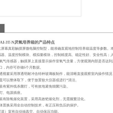
I-3T-N
厌氧培养箱
的产品特点
吋大屏幕真彩触摸屏微电脑控制型，能准确直观地控制培养箱温度等参数。本
感器、温度控制模块、模拟量模块，控制精度高、稳定性好、安全性高；
口氧气传感器，触摸屏上直接显示操作室氧气含量，方便观测内部是否达到
接口，内存可存储6个月数据。
前透视窗采用厚透明耐冲击特种玻璃板制作，能清晰直接观察室内操作情况
前盖可以整体取下，便于放置较大仪器或进行*清洁。
内装有紫外线杀菌灯，可有效地避免细菌污染。
明灯、电源插座。
内装有除氧催化装置，采用高效钯催化剂，无需频繁活化。
气体置换采用全自动控制技术，有正压和负压的保护。
（过道）室有自动抽真空、自动保压功能。