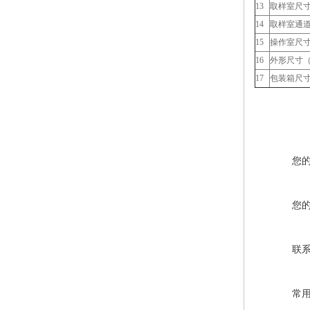
13
取样室尺寸
14
取样室通道
15
操作室尺寸（
16
外形尺寸（c
17
包装箱尺寸（
您
您
联
常