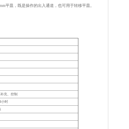
0mm平皿，既是操作的出入通道，也可用于转移平皿。
气补充、控制
4小时
换