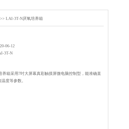
>> LAI-3T-N厌氧培养箱
-06-12
I-3T-N
N厌氧培养箱采用7吋大屏幕真彩触摸屏微电脑控制型，能准确直
箱温度等参数。