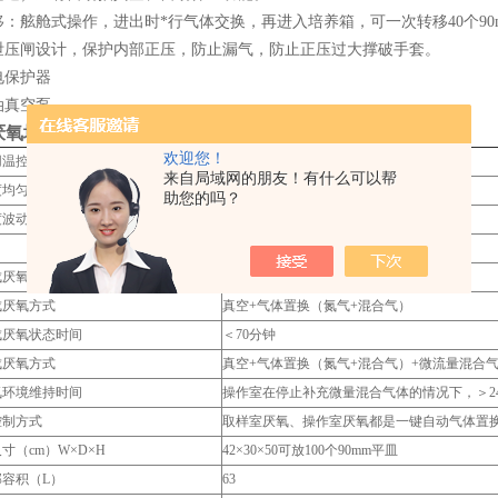
移：舷舱式操作，进出时*行气体交换，再进入培养箱，可一次转移40个9
式泄压闸设计，保护内部正压，防止漏气，防止正压过大撑破手套。
电保护器
油真空泵。
厌氧培养箱
的技术参数
欢迎您！
温控范围(℃)
室温+3~60
来自局域网的朋友！有什么可以帮
均匀度 (℃)
＜±1
助您的吗？
波动度(℃)
＜±0.3
操作室含氧量＜0.1%
成厌氧状态时间
＜10分钟
成厌氧方式
真空+气体置换（氮气+混合气）
成厌氧状态时间
＜70分钟
成厌氧方式
真空+气体置换（氮气+混合气）+微流量混合
氧环境维持时间
操作室在停止补充微量混合气体的情况下，＞2
控制方式
取样室厌氧、操作室厌氧都是一键自动气体置
寸（cm）W×D×H
42×30×50可放100个90mm平皿
容积（L）
63