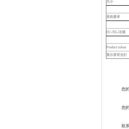
大小
系统要求
EU-/EG-法规
Product colour
显示屏背光灯
您
您
联