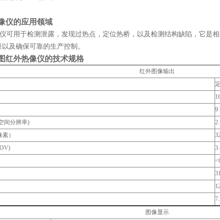
65热像仪的应用领域
865热像仪可用于检测泄露，发现过热点，定位热桥，以及检测结构缺陷，
量以及确保可靠的生产控制。
德图
红外热像仪
的技术规格
红外图像输出
1
9
空间分辨率)
2
像素）
3
OV)
3
<
3
1
7
图像显示