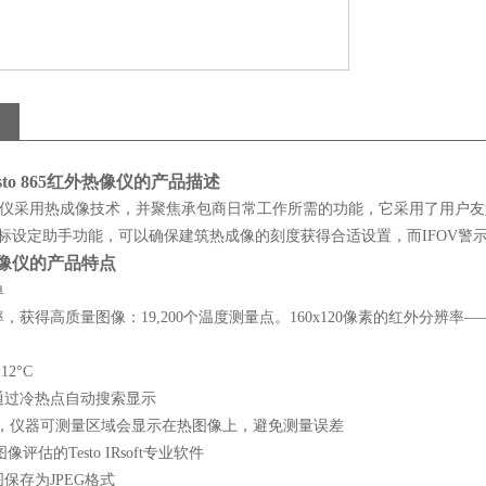
o 865
红外热像仪
的产品描述
865热像仪采用热成像技术，并聚焦承包商日常工作所需的功能，它采用了用户
ssist温标设定助手功能，可以确保建筑热成像的刻度获得合适设置，而IFO
65热像仪的产品特点
单
，获得高质量图像：19,200个温度测量点。160x120像素的红外分辨率
2°C
通过冷热点自动搜索显示
器，仪器可测量区域会显示在热图像上，避免测量误差
评估的Testo IRsoft专业软件
保存为JPEG格式