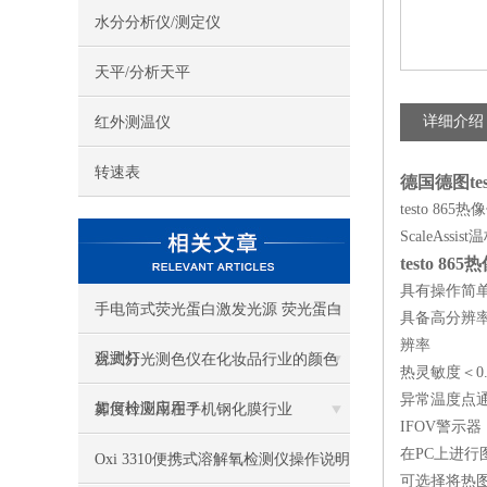
水分分析仪/测定仪
天平/分析天平
详细介绍
红外测温仪
转速表
德国德图test
testo 
ScaleA
testo 8
具有操作简
手电筒式荧光蛋白激发光源 荧光蛋白
具备高分辨率
辨率
观测灯
台式分光测色仪在化妆品行业的颜色
热灵敏度＜0.1
异常温度点
如何检测应用？
雾度计应用在手机钢化膜行业
IFOV警示
在PC上进行图像
Oxi 3310便携式溶解氧检测仪操作说明
可选择将热图