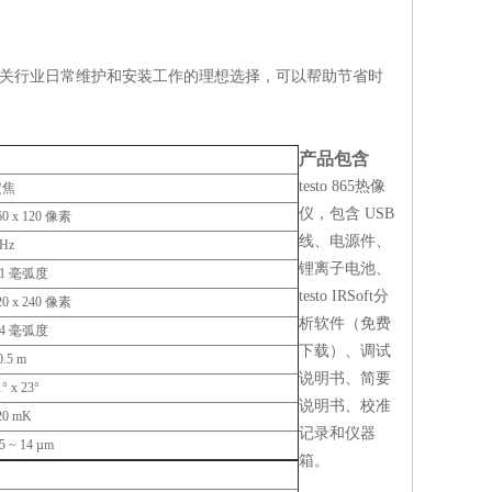
它是相关行业日常维护和安装工作的理想选择，可以帮助节省时
产品包含
testo 865热像
定焦
仪，包含 USB
60 x 120 像素
线、电源件、
 Hz
锂离子电池、
.1 毫弧度
testo IRSoft分
20 x 240 像素
析软件（免费
.4 毫弧度
下载）、调试
0.5 m
说明书、简要
1° x 23°
说明书、校准
20 mK
记录和仪器
.5 ~ 14 µm
箱。