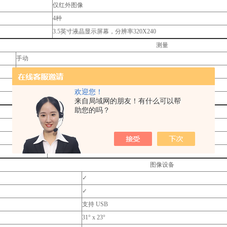
仅红外图像
4种
3.5英寸液晶显示屏幕，分辨率320X240
测量
手动
-20 ~ +280 °C
某段量程内有效+ 宽容度 ±2 °C, ±2 % 读数(较高数值适用)
欢迎您！
0.01 ~ 1
来自局域网的朋友！有什么可以帮
助您的吗？
测量功能
平均点的测量，热点/冷点识别，时间增量
✓
✓
图像设备
✓
✓
支持 USB
31° x 23°