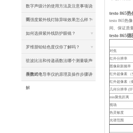
数字声级计的使用方法及注意事项说
testo 8
明
高强度紫外线灯除异味效果怎么样？
testo 
间、保证质
如何选择紫外线防护眼镜？
testo 865
罗维朋铂钴色度仪你了解吗？
对焦
红外分辨率
驻波比法和传递函数法哪个测量吸声
图像刷新频率
系数好？
红外超像素 （
便携式电导率仪的原理及操作步骤讲
红外超像素（
解
几何分辨率 (IF
min聚焦距离
视场
热灵敏度
光谱范围