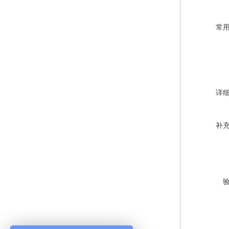
常
详
补