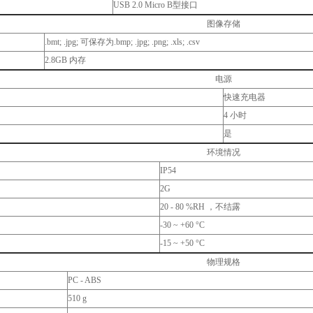
USB 2.0 Micro B型接口
图像存储
.bmt; .jpg; 可保存为.bmp; .jpg; .png; .xls; .csv
2.8GB 内存
电源
快速充电器
4 小时
是
环境情况
IP54
2G
20 - 80 %RH ，不结露
-30 ~ +60 °C
-15 ~ +50 °C
物理规格
PC - ABS
510 g