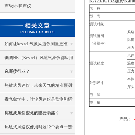
KA23/KA33
加野Kan
声级计/噪声仪
名 称
型 号
测试对象
风速
测试范围
温度
（分辨率）
如何让kestrel 气象风速仪测量更准
压力
风速
确？
美国NK（Kestrel）风速气象仪都应用
测试精度
温度
在哪些行业？
压力
风速仪
本体
外形尺寸
热敏式风速仪：未来天气的精准预测
探头
电 源
者？
在气象学中，叶轮风速仪是监测和研
重 量
究气象条件变化的重要工具
热敏式风速仪具有哪些功能？
产品：
热敏式风速仪使用时这12个要点一定