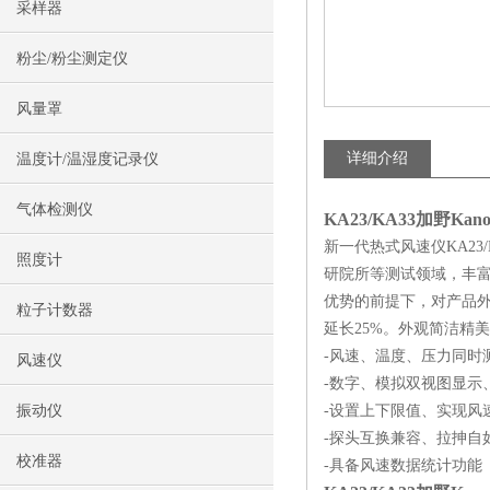
采样器
粉尘/粉尘测定仪
风量罩
详细介绍
温度计/温湿度记录仪
气体检测仪
KA23/KA33
加野Kan
新一代热式风速仪KA23/
照度计
研院所等测试领域，丰富了
优势的前提下，对产品外观
粒子计数器
延长25%。外观简洁精
-风速、温度、压力同时
风速仪
-数字、模拟双视图显示
振动仪
-设置上下限值、实现风
-探头互换兼容、拉抻自
校准器
-具备风速数据统计功能（