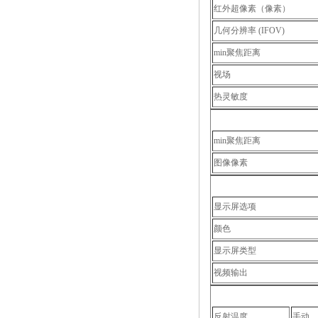
红外超像素（像素）
几何分辨率 (IFOV)
min聚焦距离
视场
热灵敏度
min聚焦距离
图像像素
显示屏选项
颜色
显示屏类型
视频输出
反射温度
手动