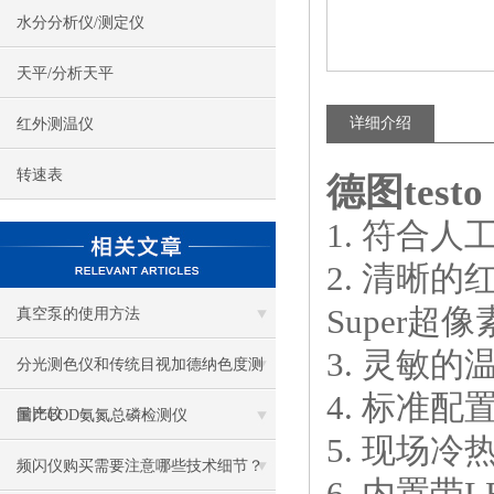
水分分析仪/测定仪
天平/分析天平
详细介绍
红外测温仪
转速表
德图testo 
1. 符合
2. 清晰的
Super超像
真空泵的使用方法
3. 灵敏
分光测色仪和传统目视加德纳色度测
4. 标准
量比较
国产COD氨氮总磷检测仪
5. 现场
频闪仪购买需要注意哪些技术细节？
6. 内置