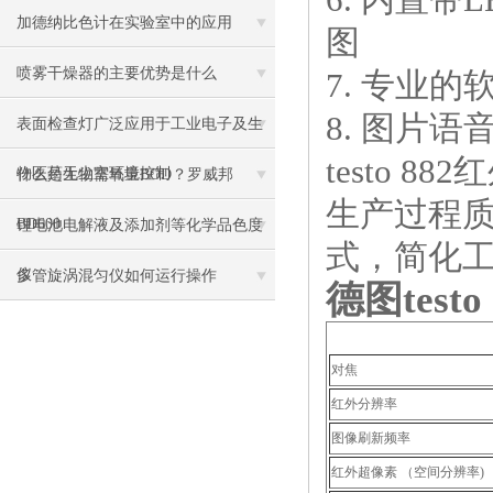
加德纳比色计在实验室中的应用
图
喷雾干燥器的主要优势是什么
7. 专业
8. 图片
表面检查灯广泛应用于工业电子及生
testo
物医药无尘室环境控制
什么是生物需氧量BOD？罗威邦
生产过程质
BD600
锂电池电解液及添加剂等化学品色度
式，简化
仪
多管旋涡混匀仪如何运行操作
德图testo 
对焦
红外分辨率
图像刷新频率
红外超像素 （空间分辨率)