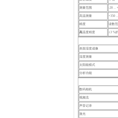
测量范围
-20 ..
高温测量
+350 ..
精度
读数范围在
高
温度精度
±3 %的
表面湿度成像
湿度测量
太阳能模式
分析功能
数码相机
视频流
声音记录
激光