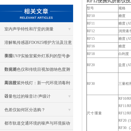
RF12便携式折射仪
型号
规格
RF10
糖度
RF11
糖度 (A
室内声学特性和厅堂的测量
RF12
润滑液/切
RF15
糖度 (A
溶解氧传感器FDO925维护方法及注意
RF16
糖度
RF18
白利度
事项
美国UVP实验室紫外灯系列的型号参
RF20
盐度 (A
数描述
分光测色仪和传统目视加德纳色度测
量比较
高强度紫外线灯：新一代环境消毒利
RF30
三量程
器
计量包过的噪音计/声级计
RF10/RF1
RF11/RF1
色差仪如何区分选购？
尺寸/重量
RF12/RF1
RF20: (1
都市轨道交通环境的噪声与环境振动
RF30: (2