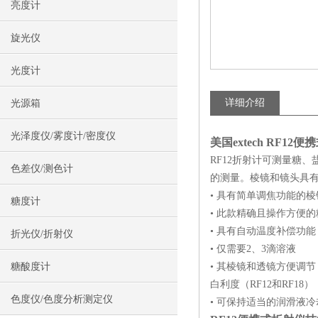
亮度计
旋光仪
光度计
详细介绍
光源箱
光泽度仪/雾度计/密度仪
美国extech RF1
RF12折射计可测量糖
色差仪/测色计
的测量。棱镜和镜头具有
• 具有简单调焦功能的
糖度计
• 此款精确且操作方便
• 具有自动温度补偿功能（R
折光仪/折射仪
• 仅需要2、3滴溶液
糖酸度计
• 其棱镜和透镜方便调
白利度（RF12和RF18）
色度仪/色度分析测定仪
• 可保持适当的润滑液