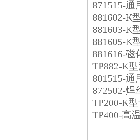
871515-
881602-
881603-
881605-
881616-
TP882-K
801515-
872502-
TP200-
TP400-高