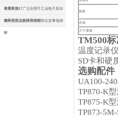
分辨率
使用方法
表面检查灯广泛应用于工业电子及生
精度
物医药无尘室环境控制
紫外交联仪的操作规程和注意事项讲
存储
尺寸/重量
解
TM500
温度记录仪
SD卡和硬
选购配件
UA100-
TP870-K
TP875-K
TP873-