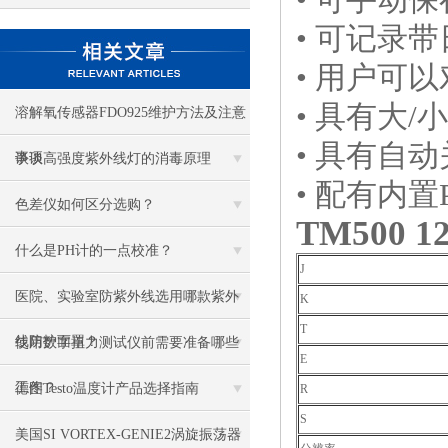
• 可记录
• 用户可
• 具有大
溶解氧传感器FDO925维护方法及注意
• 具有自
事项
谈谈高强度紫外线灯的消毒原理
• 配有内
色差仪如何区分选购？
TM500
1
什么是PH计的一点校准？
J
医院、实验室防紫外线选用哪款紫外
K
T
线防护面罩？
使用数字扭力测试仪前需要准备哪些
E
工作？
德图Testo温度计产品选择指南
R
S
美国SI VORTEX-GENIE2涡旋振荡器