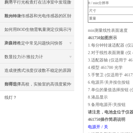
步？
利用平行光检查灯在洁净室中发现微
ft / min分辨率
尺寸
粒particle
激光转速传感器和光电传感器的区别
重量
如何用BOD生物需氧量测定仪揭示污
min测量线性表面速度
461750如图所示
染真相？
声级计检定中常见问题快问快答
1.每分钟转速适配器 (仅适用
2.对于线性表面测量 (仅 46
数显拉力计/推拉力计
3.适配器轴 (仅适用于 461
4.模型 461700 光学
造成便携式浊度仪读数不稳定的原因
5.手警卫 (仅适用于 46175
6.电源开/关并按住按钮
有哪些？
如何选择高校，实验室的高强度紫外
7.单位的量值选择按钮 (仅适
8.液晶显示
线灯？
9.备用电源开/关按钮
请注意，电池盒位于仪
461750操作简易说明
电源开 / 关