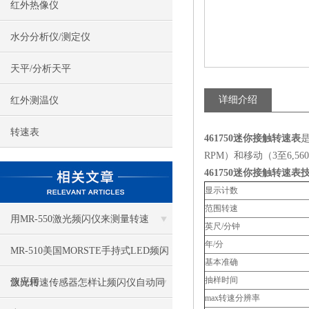
红外热像仪
水分分析仪/测定仪
天平/分析天平
详细介绍
红外测温仪
转速表
461750
迷你接触转速表
是
RPM）和移动（3至6,5
461750
迷你接触转速表
显示计数
范围转速
用MR-550激光频闪仪来测量转速
英尺/分钟
年/分
MR-510美国MORSTE手持式LED频闪
基本准确
抽样时间
仪应用
激光转速传感器怎样让频闪仪自动同
max转速分辨率