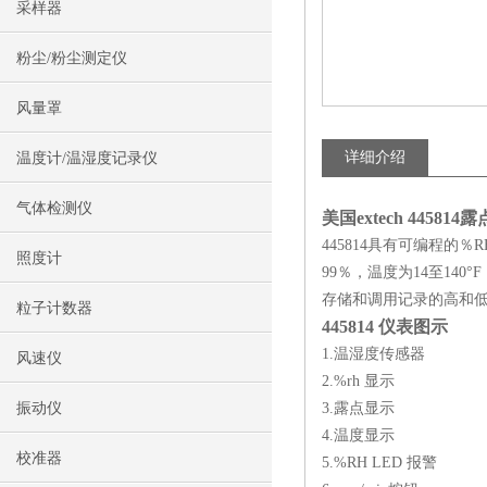
采样器
粉尘/粉尘测定仪
风量罩
详细介绍
温度计/温湿度记录仪
气体检测仪
美国extech 445
445814具有可编程
照度计
99％，温度为14至140°
存储和调用记录的高和低
粒子计数器
445814 仪表图示
1.温湿度传感器
风速仪
2.%rh 显示
振动仪
3.露点显示
4.温度显示
校准器
5.%RH LED 报警