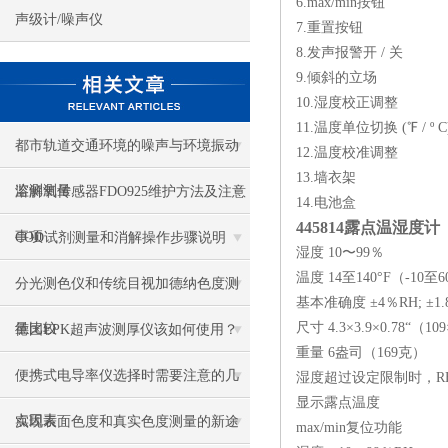
6.max/min按钮
声级计/噪声仪
7.重置按钮
8.发声报警开 / 关
9.倾斜的立场
10.湿度校正调整
11.温度单位切换 (℉ / º C
都市轨道交通环境的噪声与环境振动
12.温度校准调整
13.墙衣架
监测测量
溶解氧传感器FDO925维护方法及注意
14.电池盒
445814露点温湿度
事项
COD试剂测量和消解操作步骤说明
湿度 10〜99％
温度 14至140°F（-10至6
分光测色仪和传统目视加德纳色度测
基本准确度 ±4％RH; ±1.8°
尺寸 4.3×3.9×0.78“（10
量比较
德国EPK超声波测厚仪该如何使用？
重量 6盎司（169克）
便携式电导率仪选择时需要注意的几
湿度超过设定限制时，R
显示露点温度
点因素
实现表面色度和真实色度测量的新途
max/min复位功能