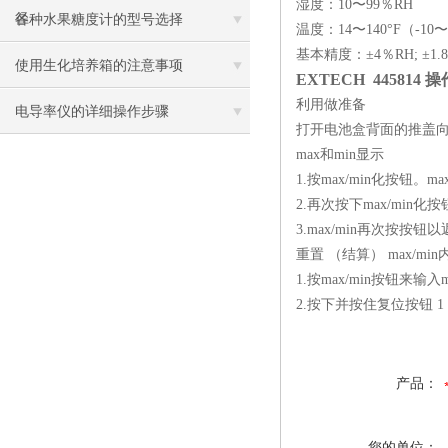
湿度：10〜99％RH
径
各种水果糖度计的型号选择
温度：14〜140°F（-10〜
基本精度：±4％RH; ±1.8
使用生化培养箱的注意事项
EXTECH 445814 
利用做准备
电导率仪的详细操作步骤
打开电池盒背面的推盖
max和min显示
1.按max/min化按钮
2.再次按下max/mi
3.max/min再次按按
重置 （结算） max/min
1.按max/min按钮来输入m
2.按下并按住复位按钮 1
产品：
您的单位：