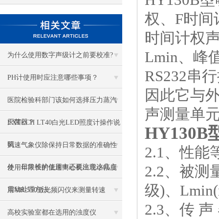
权、F时间
时间计权声
Lmin、峰
为什么使用数字声级计之前要校准?
RS232
PH计使用时应注意哪些事项？
因此它与
医院检验科部门该如何选择压力蒸汽
声测量单
灭菌器？
EXTECH LT40白光LED照度计操作说
HY130B
明
风速气象仪除保持日常数据的准确性
2.1、性能等
2.2、被测
外，日常维护使用中还要注意这几点
使用年限长的低速离心机出现小幅度
级)、Lmi
震动处理方法
用MR-550激光频闪仪来测量转速
2.3、传 
高校实验室都在选用的浊度仪