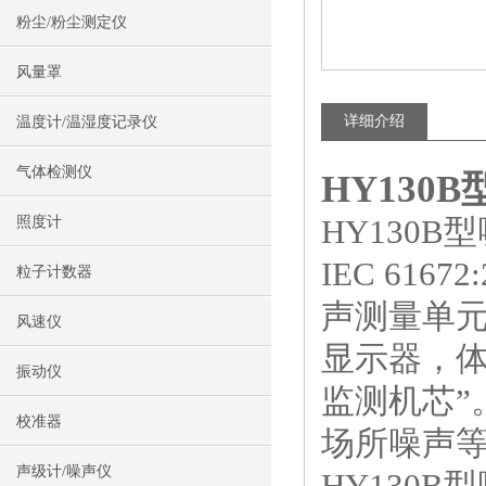
粉尘/粉尘测定仪
风量罩
详细介绍
温度计/温湿度记录仪
气体检测仪
HY130B
HY130B
照度计
IEC 61
粒子计数器
声测量单
风速仪
显示器，
振动仪
监测机芯
校准器
场所噪声
声级计/噪声仪
HY130