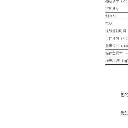
额定功率（W
湿度波动
制冷剂
电源
连续运转时间
工作环境（℃
外形尺寸（cm
操作室尺寸（c
净重/毛重（kg
您
您