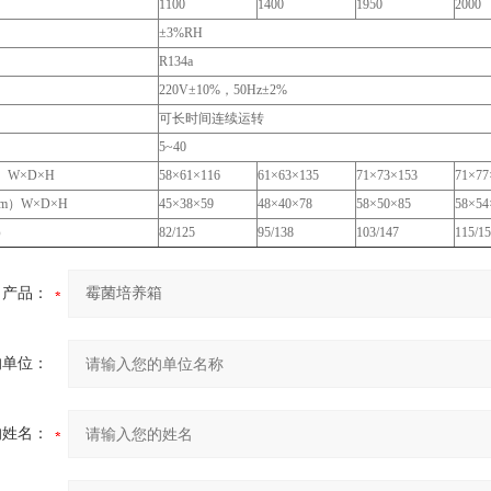
）
1100
1400
1950
2000
±3%RH
R134a
220V±10%，50Hz±2%
可长时间连续运转
）
5~40
）W×D×H
58×61×116
61×63×135
71×73×153
71×77
m）W×D×H
45×38×59
48×40×78
58×50×85
58×54
）
82/125
95/138
103/147
115/1
产品：
的单位：
的姓名：