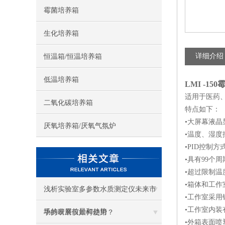
霉菌培养箱
生化培养箱
详细介绍
恒温箱/恒温培养箱
低温培养箱
LMI -150
适用于医药
二氧化碳培养箱
特点如下：
•大屏幕液
厌氧培养箱/厌氧气氛炉
•温度、湿度
•PID控制
•具有99个
•超过限制
•箱体和工
浅析实验室多参数水质测定仪未来市
•工作室采
•工作室内
场的发展前景和趋势
手持研磨仪如何使用？
•外箱表面