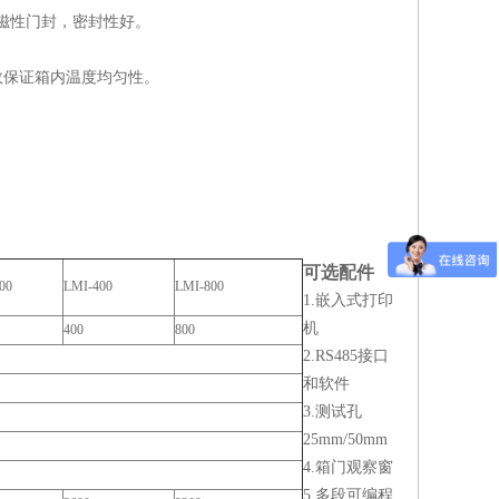
磁性门封，密封性好。
效保证箱内温度均匀性。
。
可选配件
00
LMI-400
LMI-800
1.嵌入式打印
机
400
800
2.RS485接口
和软件
3.测试孔
25mm/50mm
4.箱门观察窗
5.多段可编程