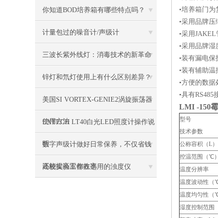
•培养箱门
你知道BOD培养箱有哪些特点吗？
•采用品牌
计量包过的噪音计/声级计
•采用JAK
•采用品牌
三波长紫外线灯：消毒技术的新革命
•装有漏电保
•装有辅助温
锌灯和氘灯使用上有什么区别差异？
•方便的数据
•具有RS4
美国SI VORTEX-GENIE2涡旋振荡器
LMI -150
型号
使用方法
EXTECH LT40白光LED照度计操作说
技术参数
明
数字声级计做好日常保养，不仅省钱
公称容积（L）
控温范围（℃
还能提高工作效率
高校实验室都在选用的浊度仪
温度分辨率
温度波动性（
温度均匀性（
湿度控制范围