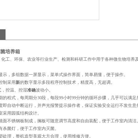
霉菌培养箱
、化工、环保、农业等行业生产、检测和科研工作中用于各种微生物培养
晶显示，多组数据一屏显示，菜单式操作界面，简单易懂，便于操作。
控制采用
新
的数字显示多段程序控制技术，精度高，无超调。
方式，控温、控湿
准确
波动小。
周期的程式，每周期分30段，每段99小时99分钟的循环步骤，几乎可以满
温度即自动中断运行，并声光报警提示操作者，保证实验安全运行不发生意
作室采用园弧结构设计。
用镜面不锈钢板制成，搁板可随意调节高度和自由装配，便于工作室内清洁
装有杀菌灯，便于工作室内灭菌。
喷塑处理，整机造型美观大方合理，使用维修方便。