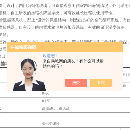
为复门设计，内门为钢化玻璃，可直接观察工作室内培养物情况，外门采用
压缩机，自主研发的压缩机降温系统，可有效延长压缩机使用寿命。
EL管流循环风机，配上*设计的风道结构，制造出良好的空气循环系统，有
湿度传感器，自主设计的内置水箱电热管加湿系统，有效的保证湿度偏差。
护器。
控器，确保在主温控失去控制的情况下，产品还能够正常工作(针对加热)
处理（选配）
欢迎您！
85接口，可连接打印机或计算机，能记录温度参数的变化状况。（选配）
来自局域网的朋友！有什么可以帮
霉菌培养箱
技术参数
助您的吗？
LMI-100
LMI -150
LMI-250
LMI-3
100
150
250
300
）
0~65
0.1℃
℃）
高温±0.5、低温±1
℃）
±1
40~90%RH