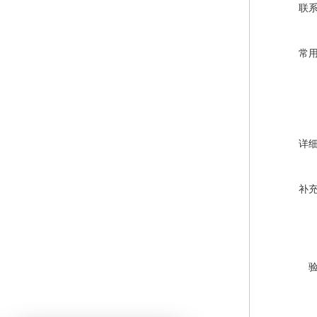
联
常
详
补