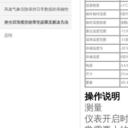
温度精度
±1°C
风速气象仪除保持日常数据的准确性
操作相对湿度
0至9
外，日常维护使用中还要注意这几点
便携式浊度仪的常见故障及解决方法
相对湿度精度
读数的
露点温度范围
-72.
总结
湿球温度范围
-11至
存储温度为
-20 
存储湿度
0至
电源
AA
尺寸
211x
重量
181.4
操作说明
测量
仪表开启时