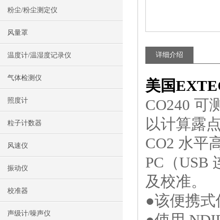
粉尘/粉尘测定仪
风量罩
详细介绍
温度计/温湿度记录仪
气体检测仪
美国EXTEC
CO240
照度计
以计算露
粒子计数器
CO2 水
风速仪
PC（US
振动仪
及校准。
校准器
●该便携式
声级计/噪声仪
●使用 NDI