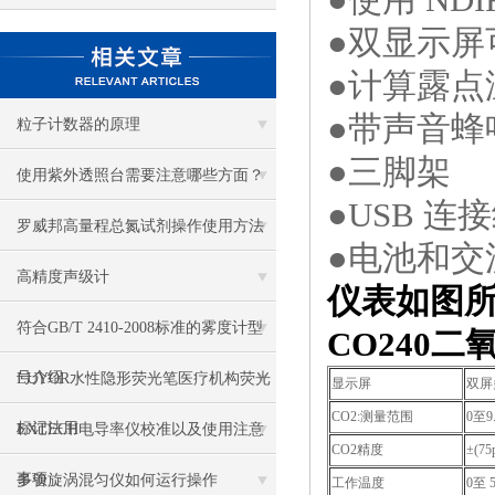
●双显示屏
●计算露点
●带声音蜂
粒子计数器的原理
●三脚架
使用紫外透照台需要注意哪些方面？
●USB 连
罗威邦高量程总氮试剂操作使用方法
●电池和交
高精度声级计
仪表如图
符合GB/T 2410-2008标准的雾度计型
CO240
二
号介绍
LUYOR水性隐形荧光笔医疗机构荧光
显示屏
双屏
CO2:测量范围
0至9
标记法用
EXTECH电导率仪校准以及使用注意
CO2精度
±(7
事项
多管旋涡混匀仪如何运行操作
工作温度
0至 