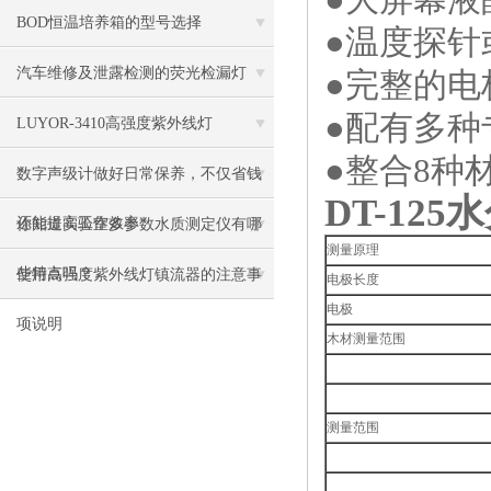
BOD恒温培养箱的型号选择
●温度探针
汽车维修及泄露检测的荧光检漏灯
●完整的电
●配有多
LUYOR-3410高强度紫外线灯
●整合8种
数字声级计做好日常保养，不仅省钱
DT-125
水
还能提高工作效率
你知道实验室多参数水质测定仪有哪
测量原理
些特点吗？
使用高强度紫外线灯镇流器的注意事
电极长度
电极
项说明
木材测量范围
测量范围