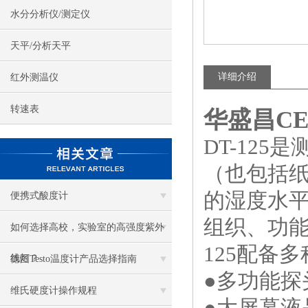
水分分析仪/测定仪
天平/分析天平
详细介绍
红外测温仪
转速表
华盛昌CEM
DT-12
（也包括
的湿度水平
便携式酸度计
组织、功能
如何选择高校，实验室的高强度紫外
125配备
线灯？
德图Testo温度计产品选择指南
●多功能探
维氏硬度计操作规程
●大屏幕液