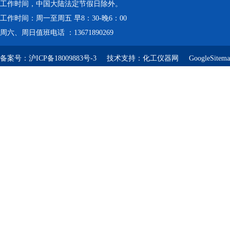
工作时间，中国大陆法定节假日除外。
工作时间：周一至周五 早8：30-晚6：00
周六、周日值班电话 ：13671890269
备案号：
沪ICP备18009883号-3
技术支持：
化工仪器网
GoogleSitem