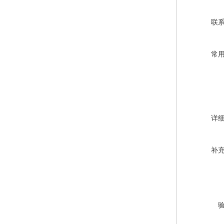
联
常
详
补