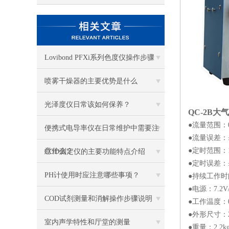
Lovibond PFXi系列色度仪操作步骤
喷雾干燥器的主要优势是什么
光泽度仪日常该如何保养？
QC-2B
大气
●流量范围：0.
便携式电导率仪在日常维护中需要注
●流量误差：
●定时范围：1
意什么？
COD测定仪的主要功能特点介绍
●定时误差：±
PH计使用时应注意哪些事项？
●持续工作时间
●电源：7.2V
COD试剂测量和消解操作步骤说明
●工作温度：0
●外形尺寸：21
室内声学特性和厅堂的测量
●重量：2.2k