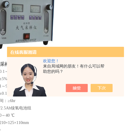
欢迎您！
采样器
来自局域网的朋友！有什么可以帮
1～1.2L/min
助您的吗？
±5%
～99min
0.1%
：≥6hr
/2.5Ah镍氢电池组
～40 ℃
0×125×110mm
g