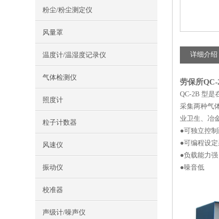
粉尘/粉尘测定仪
风量罩
详细介绍
温度计/温湿度记录仪
气体检测仪
劳保所QC-
QC-2B 
照度计
采集两种气
业卫生、冶
粒子计数器
●可独立控
●可编程设
风速仪
●负载能力强
振动仪
●噪音低
校准器
声级计/噪声仪