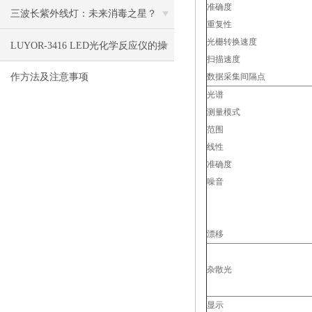
准确度
三波长紫外线灯：未来消毒之星？
重复性
光栅转换速度
LUYOR-3416 LED光化学反应仪的操
扫描速度
作方法及注意事项
数据采集间隔点
光谱
测量模式
范围
线性
准确度
噪音
漂移
杂散光
显示