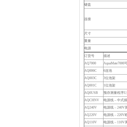
键盘
连接
尺寸
重量
电源
订货号
描述
AQ7000
AquaMate
AQ006C
6连池
AQ003C
3位池架
AQ001C
1位池架
AQ0USB
预存测量程序U
AQCHNV
电源线 – 中式
AQ240V
电源线 – 240
AQ220V
电源线 – 220
AQ110V
电源线 – 110