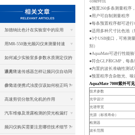
功能特点
●预置260多条测量程序，可直接
●用户可自制测量程序
●每条预置程序都可进行
加德纳比色计在实验室中的应用
●适用多种尺寸比色池（瓶
●3个USB接口，可将
用MR-550激光频闪仪来测量转速
别）
●AquaMate可进行
如何减少实验室多参数水质测定仪的
●符合GLP和GMP，
●内置的波长准确性测试
误差？
激光转速传感器怎样让频闪仪自动同
●预置程序含杂散光、噪
AquaMate 7000紫
步？
你知道便携式浊度仪该如何校正吗？
技术参数
高速剪切分散乳化机的作用
光学设计
光谱带宽
汽车维修及泄露检测的荧光检漏灯
光源（标准寿命）
检测器
频闪仪购买需要注意哪些技术细节？
波长范围