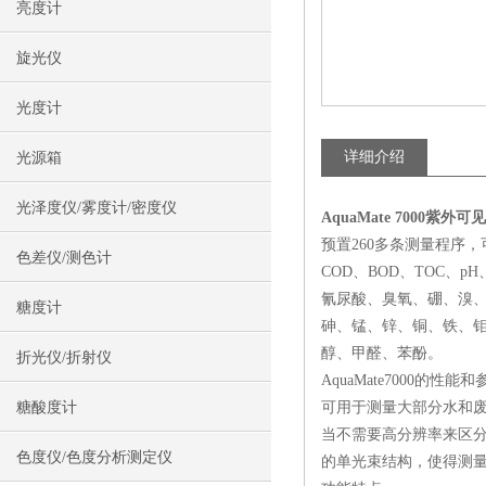
亮度计
旋光仪
光度计
详细介绍
光源箱
光泽度仪/雾度计/密度仪
AquaMate 7000紫外
预置260多条测量程序，可使
色差仪/测色计
COD、BOD、TOC
氰尿酸、臭氧、硼、溴
糖度计
砷、锰、锌、铜、铁、钼
醇、甲醛、苯酚。
折光仪/折射仪
AquaMate7000的
糖酸度计
可用于测量大部分水和废
当不需要高分辨率来区分
色度仪/色度分析测定仪
的单光束结构，使得测