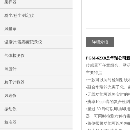
采样器
粉尘/粉尘测定仪
风量罩
详细介绍
温度计/温湿度记录仪
气体检测仪
PGM-62X8是华瑞公
传感器可任意组合、灵
照度计
主要特点
•一款可以同时检测射线
粒子计数器
•融合华瑞的光离子化、
•无线功能可以将实时的
风速仪
•辨率10ppb高的复合检
振动仪
•超过 30 种可以即插
器，可同时检测六种有
校准器
•跌倒报警功能可以将您