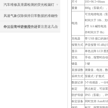
尺寸
193×96.5×66mm
汽车维修及泄露检测的荧光检漏灯
重量
880g（泵吸式），
可充电锂电池（泵
风速气象仪除保持日常数据的准确性
时间大于 18h，充
电池
4节 AA 碱性电
外，日常维护使用中还要注意这几点
中国台湾一诺推拉力计
作时间大于 8h）
充电器
带 USB 接口的
报警方式
声音报警 95 dB
显示
单色点阵 LCD 
背光
手动，报警时自动
键盘
3 键
直接读数
测量值，电池，数
采样方式
泵吸式 / 扩散式
数据记录
5个传感器，一分钟
标定
两点标定，可设置
防护等级
IP65（泵吸），I
标定设备
同时支持 AutoR
保护
标定、报警等限值