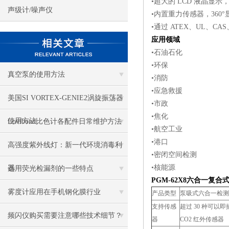
•超大的 LCD 液晶显
声级计/噪声仪
•内置重力传感器，360°
•通过 ATEX、UL、CAS
应用领域
•石油石化
•环保
真空泵的使用方法
•消防
•应急救援
美国SI VORTEX-GENIE2涡旋振荡器
•市政
•焦化
使用方法
Lovibond比色计各配件日常维护方法
•航空工业
•港口
高强度紫外线灯：新一代环境消毒利
•密闭空间检测
•核能源
器
选用荧光检漏剂的一些特点
PGM-62X8
六合一复合
雾度计应用在手机钢化膜行业
产品类型
泵吸式六合一检测
支持传感
超过 30 种可以
频闪仪购买需要注意哪些技术细节？
器
CO2 红外传感器