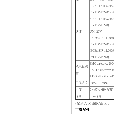
SIRA 11ATEX2152X
(for PGM62x0/PG
SIRA 11ATEX2152X
(for PGM62x8)
认证
UM=20V
IECEx SIR 11.006
(for PGM62x0/PG
IECEx SIR 11.0069
(for PGM62x8)
EMC directive: 200
抗电磁辐
R&TTE directive: 1
射
ATEX directive: 94
工作温度
-20℃ ~ +50℃
湿度
0 ~ 95% 相对
保修
一年保修
(仅适合 MultiRAE Pro)
可选配件