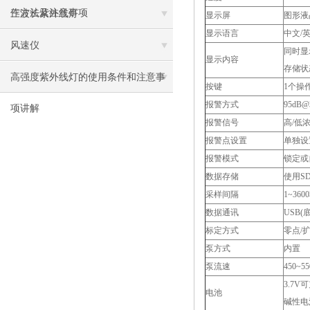
作方法及注意事项
三波长紫外线灯
显示屏
图形液
显示语言
中文/
风速仪
同时显
显示内容
存储状
高强度紫外线灯的使用条件和注意事
按键
1个操
报警方式
95dB
项讲解
报警信号
高/低
报警点设置
单独设
报警模式
锁定或
数据存储
使用S
采样间隔
1~36
数据通讯
USB
标定方式
零点/
泵方式
内置
泵流速
450~55
3.7
电池
碱性电