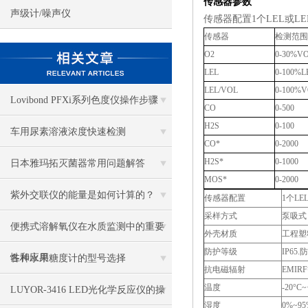
传感器参数
声级计/噪声仪
传感器配置1个LEL或LE
传感器
检测范围
O2
0-30%V
LEL
0-100%L
LEL/VOL
0-100%V
Lovibond PFXi系列色度仪操作步骤
CO
0-500
H2S
0-100
车用尿素溶液浓度快速检测
CO*
0-2000
H2S*
0-1000
日本雅玛拓灭菌器常用问题解答
MOS*
0-2000
紫外交联仪的能量是如何计算的？
传感器配置
1个LE
采样方式
泵吸式
便携式溶解氧仪在水质监测中的重要
外壳材质
工程塑
防护等级
IP65.
性和应用
各种水果糖度计的型号选择
抗电磁辐射
EMIRF等
温度
-20°C~
LUYOR-3416 LED光化学反应仪的操
湿度
0%~9