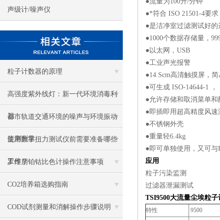
●流量为100升/分钟
声级计/噪声仪
●*符合 ISO 21501-4要求
●是洁净室过滤测试好的
●1000个数据存储量，9
●以太网，USB
●工业声光报警
粒子计数器的原理
●14.Scm高清触摸屏
●可生成 ISO-14644-1 
高强度紫外线灯：新一代环境消毒利
●允许存储和取消菜单和
●即插即用超高精度风速
器
都市轨道交通环境的噪声与环境振动
●不锈钢外壳
●重量轻6.4kg
监测测量
使用数字扭力测试仪前需要准备哪些
●即可单独使用，又可与
应用
工作？
罗维朋铂钴比色计操作注意事项
粒子污染监测
CO2培养箱选购指南
过滤器泄漏测试
TSI9500
大流量尘埃粒子
COD试剂测量和消解操作步骤说明
特性
9500