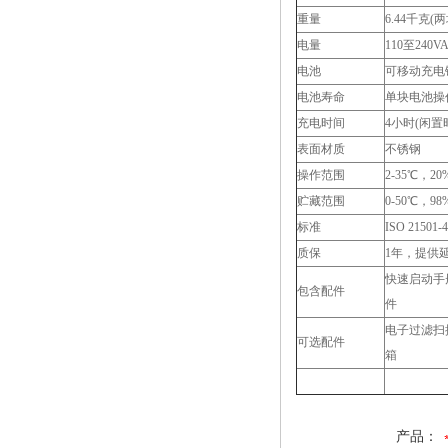
重量
6.44千克(
电量
110至240
电池
可移动充电
电池寿命
单块电池操
充电时间
4小时(闲置
表面材质
不锈钢
操作范围
2-35℃，2
贮藏范围
0-50℃，9
标准
ISO 21501-
质保
1年，提供
快速启动手册
包含配件
件
电子过滤扫
可选配件
箱
产品：