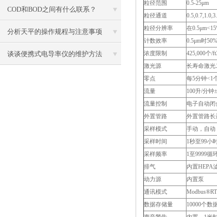
粒径范围
0.5-25μm
COD和BOD之间有什么联系？
粒径通道
0.5,0.7,1.
粒径分辨率
在0.5μm<15
分析天平的操作规程与注意事项
计数效率
0.5μm时50%
浓度限制
425,000个/
谈谈便携式电导率仪的维护方法
激光源
长寿命激光
零点
每5分钟<1个(
流量
100升/分钟±5
流量控制
电子自动闭
外置管路
外置管路长
采样模式
手动，自动
采样时间
1秒至99小
采样频率
1至9999
排气
内置HEPA
动力源
内置泵
通讯模式
Modbus
数据存储量
10000个