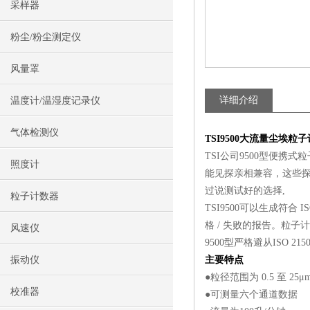
采样器
粉尘/粉尘测定仪
风量罩
详细介绍
温度计/温湿度记录仪
气体检测仪
TSI9500
大流量尘埃粒子
TSI公司9500型便携式
照度计
能见探亲相兼容，这些探
过说测试好的选择,
粒子计数器
TSI9500可以生成符合 IS
格 / 失败的报告。粒
风速仪
9500型严格避从ISO
振动仪
主要特点
●粒径范围为 0.5 至 25μ
校准器
●可测量六个通道数据