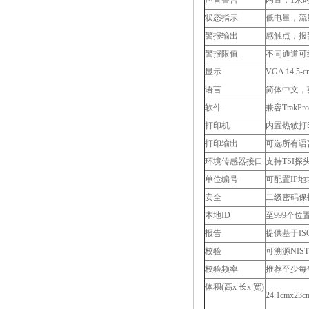
声音警告
内置，1米时
状态指示
低电量，流
警报输出
感触点，报
警报限值
不同通道可
显示
VGA 14.5
语言
简体中文，
软件
兼容TrakPr
打印机
内置热敏打
打印输出
可选所有语
环境传感器接口
支持TSI探头
单位编号
可配置IP地
安全
二级密码保
本地ID
至999个位
报告
提供基于ISO1
校验
可溯源NIS
校验频率
推荐至少每
体积(高x 长x 宽)
24.1cmx2