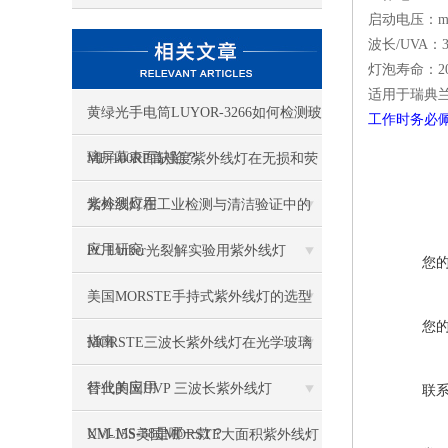
启动电压：ma
波长/UVA：31
灯泡寿命：200
适用于瑞典兰宝L
黄绿光手电筒LUYOR-3266如何检测玻
工作时务必
璃屏幕表面缺陷？
MF-100RP高强度紫外线灯在无损和荧
光检测应用
紫外线灯在工业检测与清洁验证中的
应用研究
PC Linker光裂解实验用紫外线灯
您
美国MORSTE手持式紫外线灯的选型
您
指南
MORSTE三波长紫外线灯在光学玻璃
行业的应用
替代美国UVP 三波长紫外线灯
联
UVLMS-38是哪一款？
XM-15S美国MORSTE大面积紫外线灯