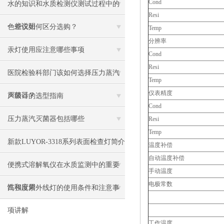
Cond
水的知识和水质检测仪测试过程中的
Resi
一些说明
色差仪如何区分选购？
Temp
分辨率
汞灯使用应注意哪些事项
Cond
Resi
医院检验科部门该如何选择压力蒸汽
Temp
仪表精度
灭菌器？
声级计的选型指南
Cond
压力蒸汽灭菌器包括哪些
Resi
Temp
新款LUYOR-3318系列表面检查灯简介
温度补偿
自动温度补偿
便携式溶解氧仪在水质监测中的重要
手动温度
电极常数
性和应用
高强度紫外线灯的使用条件和注意事
项讲解
工作温度