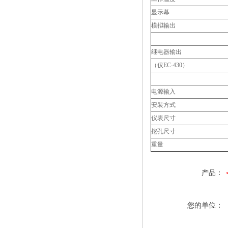
显示幕
模拟输出
继电器输出
（仅EC-430）
电源输入
安装方式
仪表尺寸
挖孔尺寸
重量
产品：
您的单位：