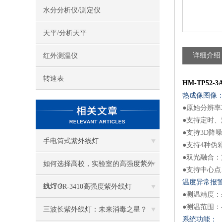
水分分析仪/测定仪
天平/分析天平
详细介绍
红外测温仪
转速表
HM-TP52-3
热成像图像
●原始分辨率
●支持定时
●支持3D降
手电筒式紫外线灯
●支持4种伪
●双光融合
如何选择高校，实验室的高强度紫外
●支持中心
温度异常报
线灯？
LUYOR-3410高强度紫外线灯
●测温精度：±2
●测温范围：-20
三波长紫外线灯：未来消毒之星？
系统功能：