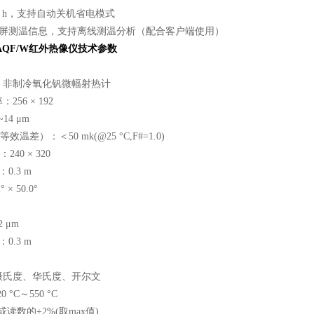
6 h，支持自动关机省电模式
全屏测温信息，支持离线测温分析（配合客户端使用）
AQF/W
红外热像仪
技术参数
：非制冷氧化钒微幅射热计
56 × 192
14 μm
效温差）：＜50 mk(@25 °C,F#=1.0)
240 × 320
0.3 m
× 50.0°
 μm
0.3 m
摄氏度、华氏度、开尔文
 °C～550 °C
C或读数的±2%(取max值)