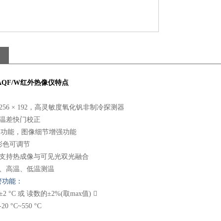
AQF/W
红外热像仪
特点
：
256 × 192，高灵敏度氧化钒非制冷探测器
、温差快门校正
噪功能，图像细节增强功能
彩色可调节
：支持热成像与可见光双光融合
点、高温、低温测温
警功能：
 °C 或 读数的±2%(取max值) 
 °C~550 °C