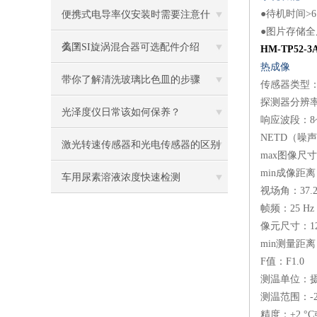
●待机时间>
便携式电导率仪安装时需要注意什
●图片存储
么？
美国SI旋涡混合器可选配件介绍
HM-TP52-3
热成像
带你了解清洗玻璃比色皿的步骤
传感器类型
探测器分辨率：2
光泽度仪日常该如何保养？
响应波段：8~
NETD（噪声等
激光转速传感器和光电传感器的区别
max图像尺寸：
min成像距离：
车用尿素溶液浓度快速检测
视场角：37.2° 
帧频：25 Hz
像元尺寸：12
min测量距离：
F值：F1.0
测温单位：
测温范围：-20
精度：±2 °