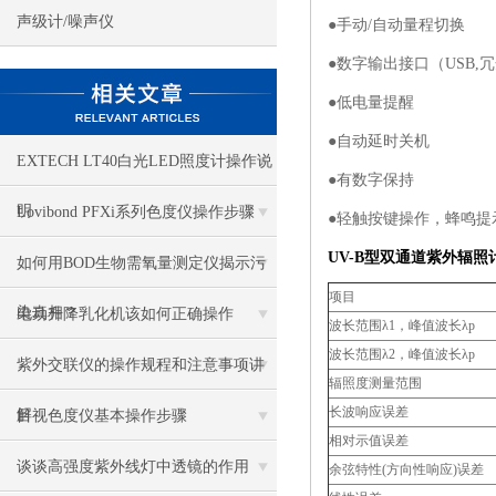
声级计/噪声仪
●手动/自动量程切换
●数字输出接口（USB,
●低电量提醒
●自动延时关机
EXTECH LT40白光LED照度计操作说
●有数字保持
明
Lovibond PFXi系列色度仪操作步骤
●轻触按键操作，蜂鸣提
UV-B型
双通道紫外辐照
如何用BOD生物需氧量测定仪揭示污
项目
染真相？
电动升降乳化机该如何正确操作
波长范围λ1，峰值波长λp
波长范围λ2，峰值波长λp
紫外交联仪的操作规程和注意事项讲
辐照度测量范围
长波响应误差
解
目视色度仪基本操作步骤
相对示值误差
谈谈高强度紫外线灯中透镜的作用
余弦特性(方向性响应)误差