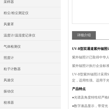
采样器
粉尘/粉尘测定仪
风量罩
详细介绍
温度计/温湿度记录仪
气体检测仪
UV-B型
双通道紫外辐照
紫外辐照计已取得中华
照度计
紫外辐照计执行企业标准Q/H
粒子计数器
UV-B型紫外辐照计采
风速仪
定，适用性强。适用于
产品特点
振动仪
●光谱及角度特性经严格
校准器
●数字液晶显示，带背光