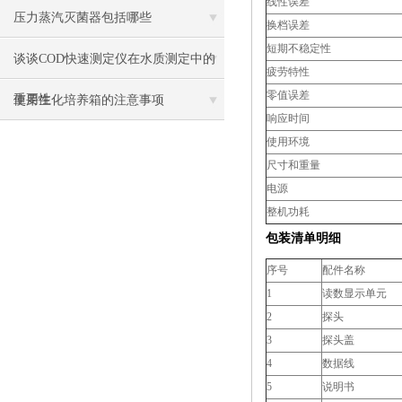
线性误差
压力蒸汽灭菌器包括哪些
换档误差
短期不稳定性
谈谈COD快速测定仪在水质测定中的
疲劳特性
零值误差
重要性
使用生化培养箱的注意事项
响应时间
使用环境
尺寸和重量
电源
整机功耗
包装清单明细
序号
配件名称
1
读数显示单元
2
探头
3
探头盖
4
数据线
5
说明书