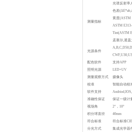
光谱反射率,CIE-
色差(ΔE*ab,Δ
黄度(ASTM D
测量指标
ASTM E31
Tint(ASTM
孟塞尔,遮盖
A,B,C,D50,D
光源条件
CWF,U30,U3
配色软件
支持APP
照明光源
LED+UV
测量观察方式
摄像头
校准
智能自动校
软件支持
Andriod,IOS
准确性保证
保证一级计
视场角
2°，10°
积分球直径
40mm
符合标准
符合标准CIE 15
分光方式
集成光学器