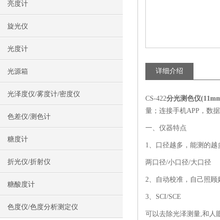
亮度计
旋光仪
光度计
详细介绍
光源箱
光泽度仪/雾度计/密度仪
CS-422
分光测色仪(11mm
量；连接手机APP，数
色差仪/测色计
一、仪器特点
糖度计
1、口径越多，能测的越
折光仪/折射仪
两口径/小口径/大口径
2、自动校准，自己照顾
糖酸度计
3、SCI/SCE
色度仪/色度分析测定仪
可以去除光泽测量,和人