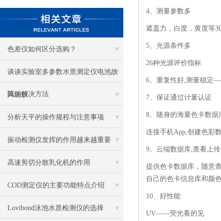
4、测量参数多
遮盖力，白度，黄度等3
5、光源条件多
色差仪如何区分选购？
26种光源评价指标
谈谈实验室多参数水质测定仪电池故
6、重复性好,测量稳定——
障的解决方法
风速仪
7、保证通过计量认证
8、随身的海量色卡数据
分析天平的操作规程与注意事项
连接手机App,创建色
振动检测仪发挥的作用越来越重要
9、云端数据库,查看上
高速剪切分散乳化机的作用
提供色卡数据库，随意
自己的色卡信息库和颜
COD测定仪的主要功能特点介绍
10、好性能
Lovibond泳池水质检测仪的选择
UV——荧光看的见