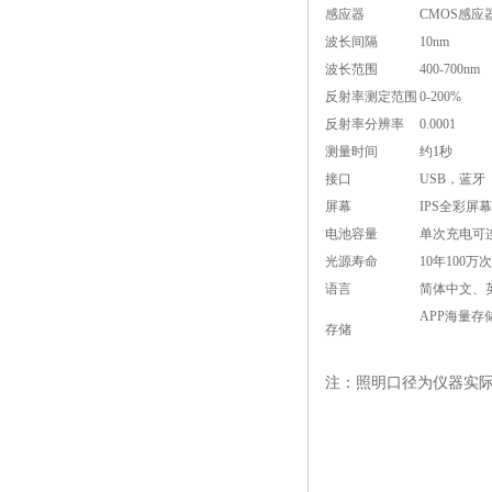
感应器
CMOS感应
波长间隔
10nm
波长范围
400-700nm
反射率测定范围
0-200%
反射率分辨率
0.0001
测量时间
约1秒
接口
USB，蓝牙
屏幕
IPS全彩屏幕
电池容量
单次充电可连续
光源寿命
10年100万次
语言
简体中文、
APP海量存
存储
注：照明口径为仪器实