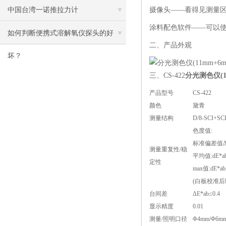
中国台湾一诺推拉力计
摄像头——看得见测量
涂料配色软件——可以使
如何判断便携式溶解氧仪探头的好
二、产品外观
坏？
三、CS-422
分光测色仪(1
产品型号
CS-422
颜色
黛青
测量结构
D/8-SCI
色度值:
标准偏差值ΔE*
测量重复性/稳
平均值:dE*ab
定性
max值:dE*ab≤
(白板校准后
台间差
ΔE*ab≤0.4
显示精度
0.01
测量/照明口径
Φ4mm/Φ6m