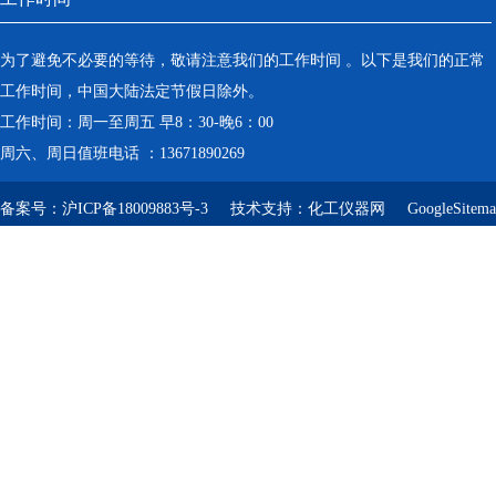
为了避免不必要的等待，敬请注意我们的工作时间 。以下是我们的正常
工作时间，中国大陆法定节假日除外。
工作时间：周一至周五 早8：30-晚6：00
周六、周日值班电话 ：13671890269
备案号：
沪ICP备18009883号-3
技术支持：
化工仪器网
GoogleSitem