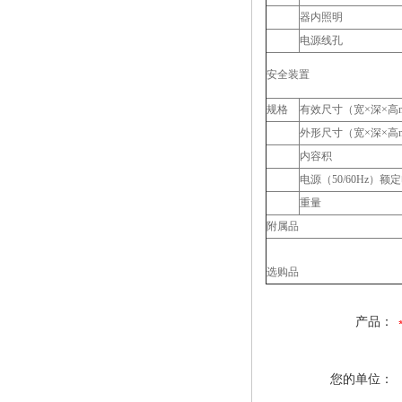
器内照明
电源线孔
安全装置
规格
有效尺寸（宽×深×高
外形尺寸（宽×深×高
内容积
电源（50/60Hz）额
重量
附属品
选购品
产品：
您的单位：