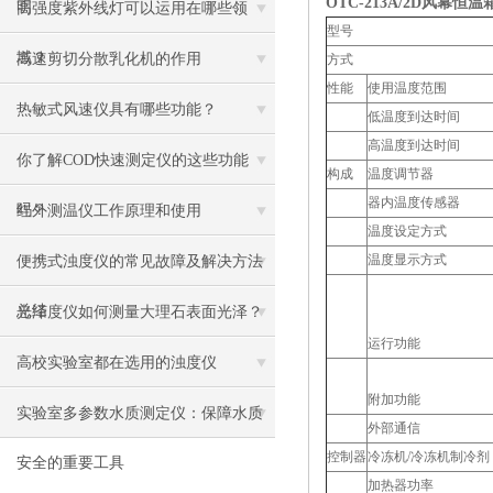
OTC-213A/2D
风幕恒温
明
高强度紫外线灯可以运用在哪些领
型号
域？
高速剪切分散乳化机的作用
方式
性能
使用温度范围
热敏式风速仪具有哪些功能？
低温度到达时间
高温度到达时间
你了解COD快速测定仪的这些功能
构成
温度调节器
器内温度传感器
吗？
红外测温仪工作原理和使用
温度设定方式
温度显示方式
便携式浊度仪的常见故障及解决方法
总结
光泽度仪如何测量大理石表面光泽？
运行功能
高校实验室都在选用的浊度仪
附加功能
实验室多参数水质测定仪：保障水质
外部通信
控制器
冷冻机/冷冻机制冷剂
安全的重要工具
加热器功率