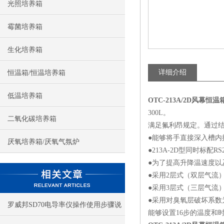
光照培养箱
霉菌培养箱
生化培养箱
详细介绍
恒温箱/恒温培养箱
低温培养箱
OTC-213A/2D
风幕恒温
300L。
二氧化碳培养箱
满足氟利昂规定。通过结
●能够将手直接深入槽
厌氧培养箱/厌氧气氛炉
●213A-2D型同时标配R
●为了提高升降温速度以
●采用2层式（双层气流）
●采用3层式（三层气流
●采用对臭氧层破坏系数为
罗威邦SD70电导率仪操作使用步骤说
能够设置16步的温度和时