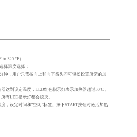
to 320 °F）
便捷选择温度选择；
180分钟，用户只需按向上和向下箭头即可轻松设置所需的加
器达到设定温度，LED红色指示灯表示加热器超过50ºC，
所有LED指示灯都会熄灭。
，设定时间和“空闲”标签。按下START按钮时激活加热