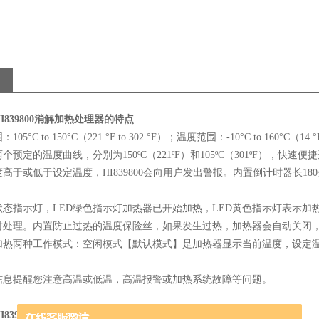
39800
消解加热处理器
的特点
°C to 150°C（221 °F to 302 °F）；温度范围：-10°C to 160°C（14 °F 
预定的温度曲线，分别为150ºC（221ºF）和105ºC（301ºF），快速
高于或低于设定温度，HI839800会向用户发出警报。内置倒计时器长
状态指示灯，LED绿色指示灯加热器已开始加热，LED黄色指示灯表示加热
时处理。内置防止过热的温度保险丝，如果发生过热，加热器会自动关闭，
加热两种工作模式：空闲模式【默认模式】是加热器显示当前温度，设定温度
信息提醒您注意高温或低温，高温报警或加热系统故障等问题。
39800
消解加热处理器
的技术指标