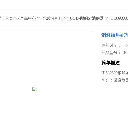
置：
首页
>>
产品中心
>>
水质分析仪
>>
COD消解仪/消解器
>> HI839
消解加热处
更新时间： 2020
产品型号：
HI
简单描述
HI839800消解
°F）；温度范围：-1