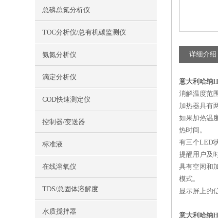
总磷总氮分析仪
TOC分析仪/总有机碳监测仪
详细介绍
氨氮分析仪
滴定分析仪
意大利哈纳HI8
消解温度范围：105
COD快速测定仪
加热器具有两个
如果加热温度
控制器/变送器
热时间。
有三个LED
标准液
提醒用户及
在线溶氧仪
具有空闲和
模式。
TDS/总固体溶解度
显示屏上的
水质搅拌器
意大利哈纳HI8