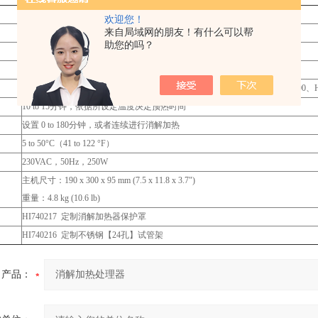
105°C to 150°C（221°F to 302°F）
欢迎您！
来自局域网的朋友！有什么可以帮
±0.5°C
助您的吗？
-10°C to 160°C
@ 25°C ±2°C
同时消解25个样品（∅16×100mm），一个温度核查检测插孔【推荐HI145-00、H
10 to 15分钟，依据所设定温度决定预热时间
设置 0 to 180分钟，或者连续进行消解加热
5 to 50°C（41 to 122 °F）
230VAC，50Hz，250W
主机尺寸：190 x 300 x 95 mm (7.5 x 11.8 x 3.7")
重量：4.8 kg (10.6 lb)
HI740217 定制消解加热器保护罩
HI740216 定制不锈钢【24孔】试管架
产品：