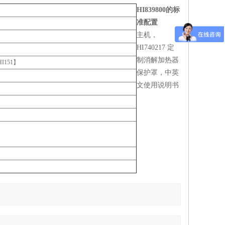
HI839800的标
准配置
主机，
HI740217 定
制消解加热器
I151】
保护罩，中英
文使用说明书