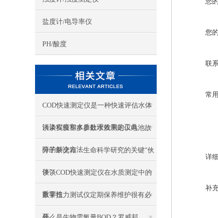
您
盐度计/电导率仪
您
PH/酸度
联
常
COD快速测定仪是一种快速评估水体
污染程度和水质处理效果的工具
谈谈实验室多参数水质测定仪电池故
障的解决方法
分子杂交箱：生命科学研究的关键“伙
详
伴”
谈谈COD快速测定仪在水质测定中的
补
重要性
数字扭力测试仪定期保养维护很有必
要
什么是生物需氧量BOD？罗威邦