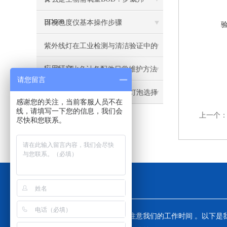
BD600
目视色度仪基本操作步骤
紫外线灯在工业检测与清洁验证中的
应用研究
Lovibond比色计各配件日常维护方法
请您留言
美国UVP高强度紫外线灯的灯泡选择
感谢您的关注，当前客服人员不在
线，请填写一下您的信息，我们会
上一个
尽快和您联系。
工作时间
为了避免不必要的等待，敬请注意我们的工作时间 。以下是