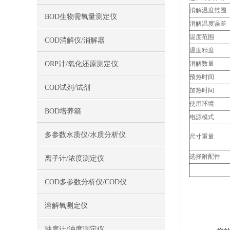
消解温度范围
BOD生物需氧量测定仪
消解温度误差
温度范围
COD消解仪/消解器
温度精度
ORP计/氧化还原测定仪
消解数量
预热时间
COD试剂/试剂
加热时间
使用环境
BOD培养箱
电源模式
多参数水质仪/水质分析仪
尺寸重量
选择附配件
离子计/浓度测定仪
COD多参数分析仪/COD仪
溶解氧测定仪
浊度计/浊度测定仪