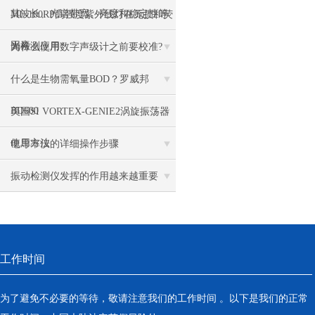
其波长、光谱带宽、亮度和稳定性等
MF-100RP高强度紫外线灯在无损和荧
因素
光检测应用
为什么使用数字声级计之前要校准?
什么是生物需氧量BOD？罗威邦
BD600
美国SI VORTEX-GENIE2涡旋振荡器
使用方法
电导率仪的详细操作步骤
振动检测仪发挥的作用越来越重要
工作时间
为了避免不必要的等待，敬请注意我们的工作时间 。以下是我们的正常