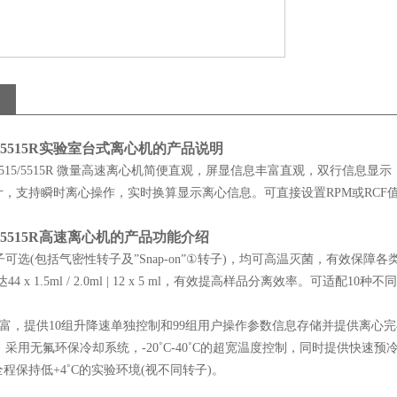
5515R
实验室台式离心机
的产品说明
erTM 5515/5515R 微量高速离心机简便直观，屏显信息丰富直观，双
，支持瞬时离心操作，实时换算显示离心信息。可直接设置RPM或RCF值
/FC5515R高速离心机的产品功能介绍
转子可选(包括气密性转子及”Snap-on”①转子)，均可高温灭菌，有效保
达44 x 1.5ml / 2.0ml | 12 x 5 ml，有效提高样品分离效率。可适配
丰富，提供10组升降速单独控制和99组用户操作参数信息存储并提供离心
，采用无氟环保冷却系统，-20˚C-40˚C的超宽温度控制，同时提供快速预冷功能
程保持低+4˚C的实验环境(视不同转子)。