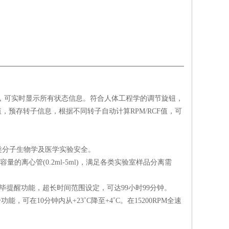
行信息显示，可实时显示所有状态信息。符合人体工程学的调节旋钮，
，预存转子信息，根据不同转子自动计算RPM/RCF值，可
障各类分子生物学及医学实验安全。
10种不同容量的离心管(0.2ml-5ml)，满足各类实验室样品分离需
完毕提醒功能，超长时间范围设定，可达99小时99分钟。
，可在10分钟内从+23˚C降至+4˚C。在15200RPM全速