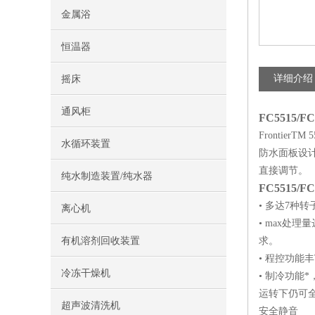
金属浴
恒温器
详细介绍
摇床
通风柜
FC5515/FC
Fronti
水循环装置
防水面板设计
直接调节。
纯水制造装置/纯水器
FC5515
• 多达7种
离心机
• max处理量
有机溶剂回收装置
求。
• 程控功能
冷冻干燥机
• 制冷功能*
运转下仍可全
超声波清洗机
安全静音