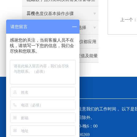
工作？
目视色度仪基本操作步骤
上一个
请您留言
Lovibond泳池水质检测仪的选择
感谢您的关注，当前客服人员不在
美国NK（Kestrel）风速气象仪都应用
线，请填写一下您的信息，我们会
尽快和您联系。
在哪些行业？
CL-3000紫外交联仪紫外强度值及能量
换算
工作时间
为了避免不必要的等待，敬请注意我们的工作时间 。以下是
工作时间，中国大陆法定节假日除外。
工作时间：周一至周五 早8：30-晚6：00
周六、周日值班电话 ：13671890269