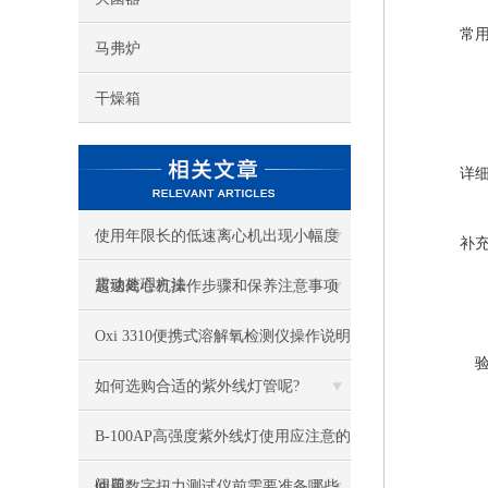
常
马弗炉
干燥箱
详
使用年限长的低速离心机出现小幅度
补
震动处理方法
超速离心机操作步骤和保养注意事项
Oxi 3310便携式溶解氧检测仪操作说明
如何选购合适的紫外线灯管呢?
B-100AP高强度紫外线灯使用应注意的
问题
使用数字扭力测试仪前需要准备哪些