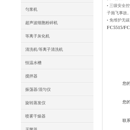
• 三级安
匀浆机
子抛飞事故
• 免维护无
超声波细胞粉碎机
FC5515/FC
等离子灰化机
清洗机/等离子清洗机
恒温水槽
搅拌器
您
振荡器/混匀仪
您
旋转蒸发仪
喷雾干燥器
联
灭菌器