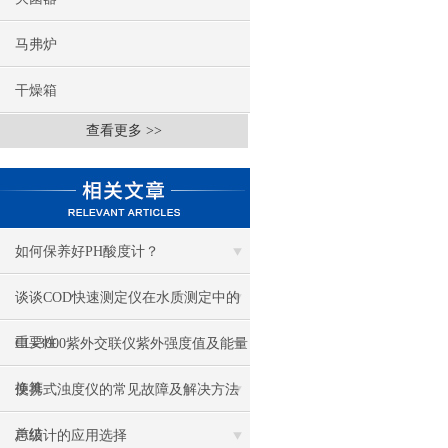
马弗炉
干燥箱
查看更多 >>
如何保养好PH酸度计？
谈谈COD快速测定仪在水质测定中的
重要性
CL-3000紫外交联仪紫外强度值及能量
换算
便携式浊度仪的常见故障及解决方法
总结
声级计的应用选择