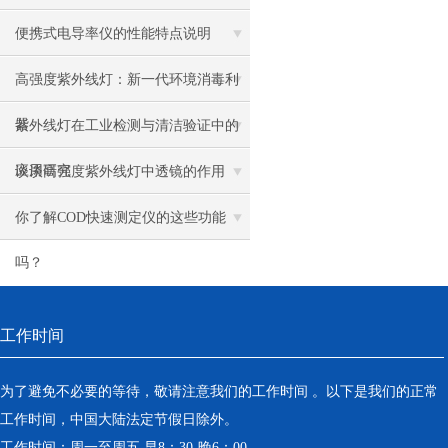
便携式电导率仪的性能特点说明
高强度紫外线灯：新一代环境消毒利
器
紫外线灯在工业检测与清洁验证中的
应用研究
谈谈高强度紫外线灯中透镜的作用
你了解COD快速测定仪的这些功能
吗？
工作时间
为了避免不必要的等待，敬请注意我们的工作时间 。以下是我们的正常
工作时间，中国大陆法定节假日除外。
工作时间：周一至周五 早8：30-晚6：00