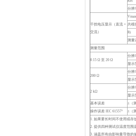
RH
分辨
Vma
干扰电压显示（直流 +
共模
交流）
Ri
测量
测量范围
分辨
0.15 Ω 至 20 Ω
显示
分辨
200 Ω
显示
分辨
2 kΩ
显示
基本误差
±（测
操作误差 IEC 61557³
±（测
1. 如果要长时间不使用或
2. 提供四种测试仪温度
3. 涵盖所有由影响量导致的