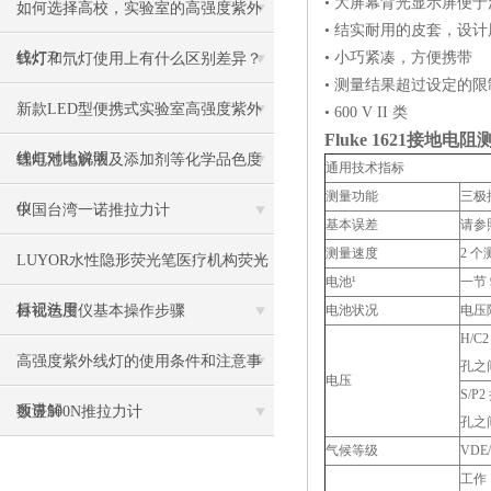
• 大屏幕背光显示屏便
如何选择高校，实验室的高强度紫外
• 结实耐用的皮套，设
线灯？
• 小巧紧凑，方便携带
锌灯和氘灯使用上有什么区别差异？
• 测量结果超过设定的
新款LED型便携式实验室高强度紫外
• 600 V II 类
Fluke 1621
接地电阻
线灯对比说明
锂电池电解液及添加剂等化学品色度
通用技术指标
测量功能
三极
仪
中国台湾一诺推拉力计
基本误差
请参
测量速度
2 个
LUYOR水性隐形荧光笔医疗机构荧光
电池¹
一节 
标记法用
目视色度仪基本操作步骤
电池状况
电压降
H/C
高强度紫外线灯的使用条件和注意事
孔之
电压
S/P2
项讲解
数显500N推拉力计
孔之
气候等级
VDE
工作