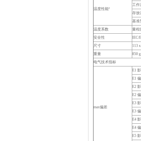
工作
温度性能²
存放
基准
温度系数
量程的 
安全性
IEC/
尺寸
113 
重量
850
电气技术指标
E1 
E1 
E2 
E2 
E3 
max偏差
E3 
E4 
E4 
E5 