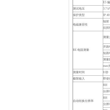
E5 
测试电压
3.7 k
保护类型
IP 4
辐射
电磁兼容性
抗扰
测量
开路
RE 电阻测量
短路
测量
ma
测量时间
8 秒
极限输入
即使
RH
分辨
RH
自动转换分辨率
分辨