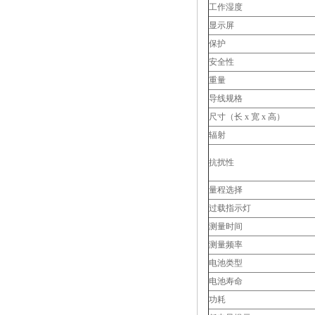
工作湿度
显示屏
保护
安全性
重量
导线规格
尺寸（长 x 宽 x 高）
辐射
抗扰性
量程选择
过载指示灯
测量时间
测量频率
电池类型
电池寿命
功耗