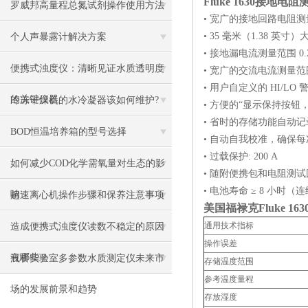
Fluke 1630接地
罗威邦高量程总氮试剂操作使用方法
• 宽广的接地回路电阻测量范
• 35 毫米（1.38 
个人声暴露计解决方案
• 接地漏电流测量范围 0
便携式浊度仪：清晰见证水质透明度
• 宽广的交流电流测量范围
• 用户自定义的 HI/L
的关键仪器
冷冻干燥机的水冷凝器该如何维护?
• 方便的“显示保持按
• 省时的存储功能自动
BOD恒温培养箱的型号选择
• 自动自我校准，确保
• 过载保护: 200 A
如何减少COD化学需氧量对生态的影
• 随附便携包和电阻测试
• 电池寿命 ≥ 8 小时（
响
超速离心机操作步骤和保养注意事项
美国福禄克Fluke 163
通用技术指标
造成便携式浊度仪读数不稳定的原因
操作误差
有哪些？
浅析实验室多参数水质测定仪未来市
存储温度范围
参考温度量程
场的发展前景和趋势
存放湿度