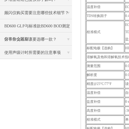
温度补偿
E
频闪仪购买需要注意哪些技术细节？
TDS转换因子
0
E
BD600 GLP与标准款BD600 BOD测定
校准模式
T
仪有什么区别？
分子杂交箱应该要选哪一款？
盐
标配电极【选购】
H
使用声级计时所需要的注意事项
溶解氧及饱和溶解氧技术指
测量范围
0.
解析度
0
精度@25°C/77°F
读
温度补偿
自
盐度补偿
0
高度补偿
-5
校准模式
单
标配电极【选购】
H