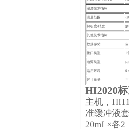
温度技术指标
测量范围
-2
解析度/精度
解
其他技术指标
数据存储
自
接口类型
1
电源类型
内
适用环境
0 
尺寸重量
主机
HI2020
主机，HI
准缓冲液套装
20mL×各