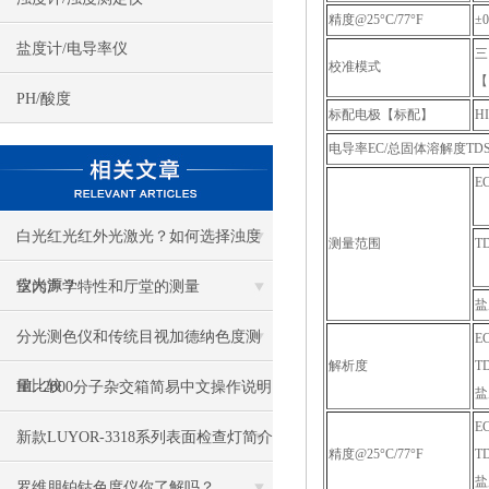
精度@25°C/77°F
±0
盐度计/电导率仪
三
校准模式
【
PH/酸度
标配电极【标配】
H
电导率EC/总固体溶解度TD
EC
3
白光红光红外光激光？如何选择浊度
测量范围
TD
u
仪光源？
室内声学特性和厅堂的测量
盐度
分光测色仪和传统目视加德纳色度测
EC
解析度
TD
量比较
HL-2000分子杂交箱简易中文操作说明
盐
E
新款LUYOR-3318系列表面检查灯简介
精度@25°C/77°F
T
盐
罗维朋铂钴色度仪你了解吗？