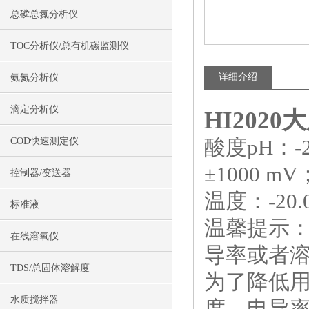
总磷总氮分析仪
TOC分析仪/总有机碳监测仪
详细介绍
氨氮分析仪
滴定分析仪
HI2020
大
酸度pH：-2.0
COD快速测定仪
±1000 mV
控制器/变送器
温度：-20.0 t
标准液
温馨提示
在线溶氧仪
导率或者
TDS/总固体溶解度
为了降低用
水质搅拌器
度、电导