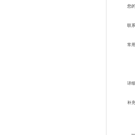
您
联
常
详
补