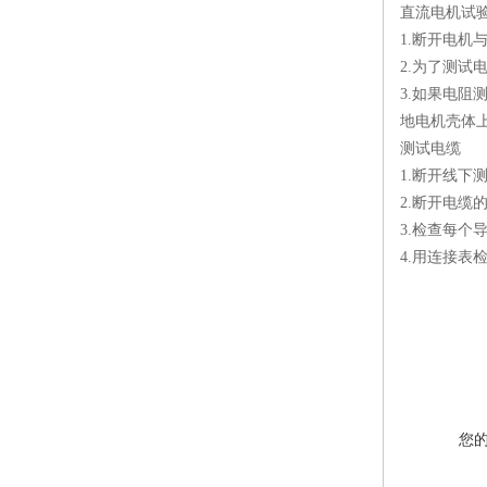
直流电机试
1.断开电机
2.为了测
3.如果电
地电机壳体
测试电缆
1.断开线下
2.断开电缆
3.检查每个
4.用连接
您