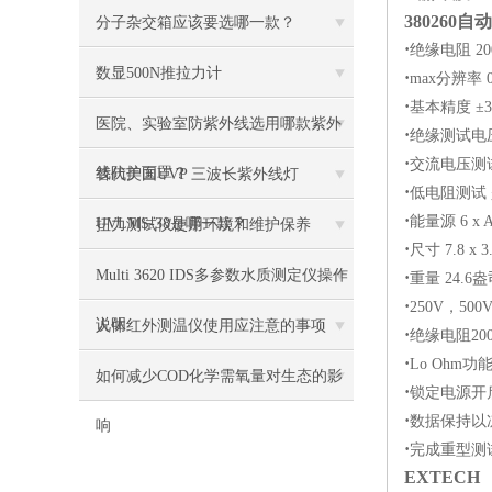
380260
自动
分子杂交箱应该要选哪一款？
·
绝缘电阻 20
数显500N推拉力计
·
max分辨率 0
·
基本精度 ±
医院、实验室防紫外线选用哪款紫外
·
绝缘测试电压 
·
交流电压测
线防护面罩？
替代美国UVP 三波长紫外线灯
·
低电阻测试
·
能量源 6 x
UVLMS-38是哪一款？
扭力测试仪使用环境和维护保养
·
尺寸 7.8 x 3
Multi 3620 IDS多参数水质测定仪操作
·
重量 24.6
·
250V，50
说明
人体红外测温仪使用应注意的事项
·
绝缘电阻200
·
Lo Ohm
如何减少COD化学需氧量对生态的影
·
锁定电源开
·
数据保持以
响
·
完成重型测
EXTECH 