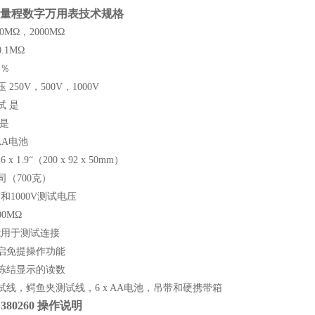
量程数字万用表
技术规格
0MΩ，2000MΩ
.1MΩ
3％
250V，500V，1000V
试 是
 是
 AA电池
.6 x 1.9“（200 x 92 x 50mm）
盎司（700克）
0V和1000V测试电压
0MΩ
功能用于测试连接
启免提操作功能
冻结显示的读数
试线，鳄鱼夹测试线，6 x AA电池，吊带和硬携带箱
380260 操作说明