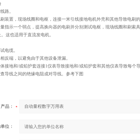
验
与线路。
试电刷装置，现场线圈和电枢，连接一米引线接地电机外壳和其他导致电刷
阻测量指示一个弱点，提高换向器的电刷并分别测试电枢，现场线圈和刷索
上。这也适用于直流发电机。
测试电缆。
的相反端，以避免由于其他设备泄漏。
导体接地和/或铅护套连接1仪表导致接地和/或铅护套和其他仪表导致每个
表检查导线之间的绝缘电阻成对导线。参考下图
产品：
的单位：