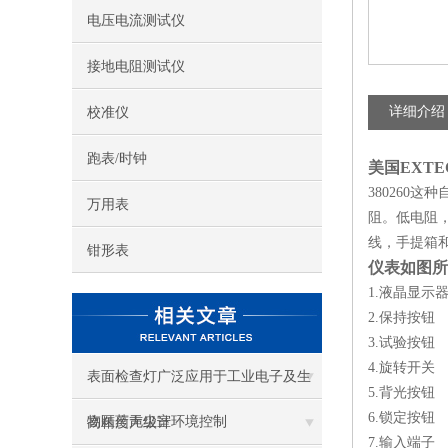
电压电流测试仪
接地电阻测试仪
详细介绍
校准仪
跑表/时钟
美国EXTEC
380260
万用表
阻。低电阻，
线，手提箱和
钳形表
仪表如图所
1.液晶显示
2.保持按钮
3.试验按钮
4.旋转开关
表面检查灯广泛应用于工业电子及生
5.背光按钮
6.锁定按钮
物医药无尘室环境控制
高精度声级计
7.输入端子