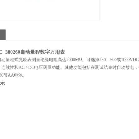
 380260
自动量程数字万用表
这种自动量程式兆欧表测量绝缘电阻高达2000MΩ。可选择250，500或10
连续性和AC / DC电压测量功能。其他功能包括在测试结束时自动放
6节AA电池。
示
器