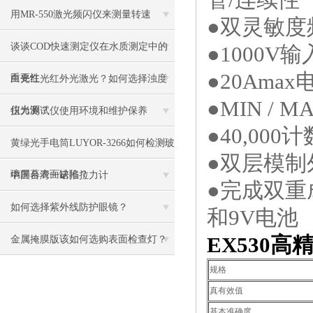
用MR-550激光频闪仪来测量转速
●双灵敏度
谈谈COD快速测定仪在水质测定中的
●1000V
●20Amax
重要性
白光红光红外光激光？如何选择浊度
●MIN /
仪光源？
扭力测试仪使用环境和维护保养
●40,00
黄绿光手电筒LUYOR-3266如何检测玻
●双层模制
璃屏幕表面缺陷？
中国台湾一诺推拉力计
●
完成双重
如何选择紫外线防护眼镜？
和9V电池
EX530
高
金属掩膜版该如何选购表面检查灯？
规格
真有效值
基本准确度