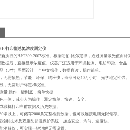
10
打印型总氮浓度测定仪
新执行的HJ/T399-2007标准。根据朗伯-比尔定律，通过测量吸光
理数据后，直接显示浓度值。仪器广泛适用于环境检测、毛纺印染、食品
液晶（5寸）界面设计，全中文操作，数据直读，操作简单。
源，无需预热，节能、环保、响应快，寿命可达10万小时，光学稳定性强。
曲线，无需用户标定和校准。
测量,操作一键到底，简单快捷
比色一体，减少人为操作，测定简单、快速、安全。
印或联机打印当前数据及历史数据。
80条以上，可储存2000条完整检测数据，也可以连接电脑无限储存。
温度控制技术及双重防超温保护系统，加热安全、均匀、速度快。
智能消解仪，可实现一键消解无需设置。