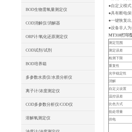
●自定义模式
BOD生物需氧量测定仪
●具有断电
●一键恢复
COD消解仪/消解器
●设备非人
MT310
打印
ORP计/氧化还原测定仪
测定范围
COD试剂/试剂
测定误差
检测下限
BOD培养箱
重复性
光学稳定性
多参数水质仪/水质分析仪
消解
自定义设置
离子计/浓度测定仪
温控误差
比色方式
COD多参数分析仪/COD仪
批处理量
溶解氧测定仪
供电
浊度计/浊度测定仪