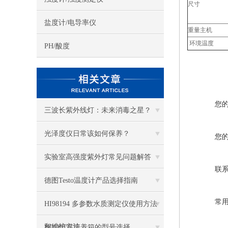
尺寸
盐度计/电导率仪
重量主机
环境温度
PH/酸度
您
三波长紫外线灯：未来消毒之星？
光泽度仪日常该如何保养？
您
实验室高强度紫外灯常见问题解答
联
德图Testo温度计产品选择指南
常
HI98194 多参数水质测定仪使用方法
和维护方法
BOD恒温培养箱的型号选择