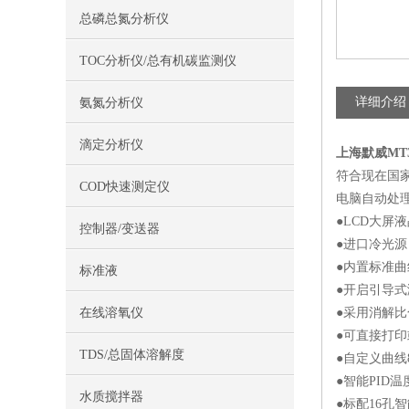
总磷总氮分析仪
TOC分析仪/总有机碳监测仪
详细介绍
氨氮分析仪
滴定分析仪
上海默威MT3
符合现在国家
COD快速测定仪
电脑自动处
●LCD大屏
控制器/变送器
●进口冷光
●内置标准
标准液
●开启引导式
在线溶氧仪
●采用消解
●可直接打
TDS/总固体溶解度
●自定义曲线
●智能PID
水质搅拌器
●标配16孔