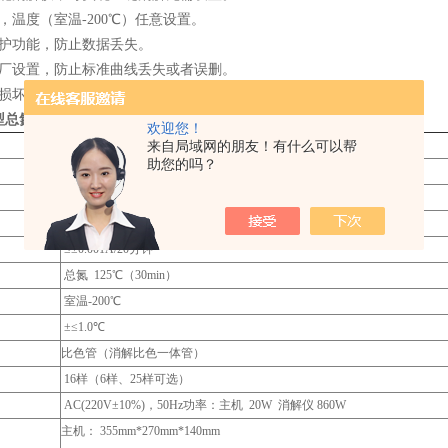
，温度（室温-200℃）任意设置。
保护功能，防止数据丢失。
出厂设置，防止标准曲线丢失或者误删。
为损坏，质保三年，*软件升级。
型总氮浓度测定仪
技术指标
欢迎您！
0.05-100mg/L
来自局域网的朋友！有什么可以帮
助您的吗？
≤± 5％
0.5mg/L
≤±3%
≤±0.001A/20分钟
总氮 125℃（30min）
室温-200℃
±≤1.0℃
比色管（消解比色一体管）
16样（6样、25样可选）
AC(220V±10%)，50Hz功率：主机 20W 消解仪 860W
主机： 355mm*270mm*140mm