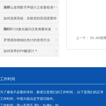
说明
为什么使用数字声级计之前要校准?
如何选择高校，实验室的高强度紫外
线灯？
用MR-550激光频闪仪来测量转速
上一个：
DL-6H
罗维朋加德纳比色计的使用方法
如何保养好PH酸度计？
工作时间
为了避免不必要的等待，敬请注意我们的工作时间 。以下是我们的正常
工作时间，中国大陆法定节假日除外。
工作时间：周一至周五 早8：30-晚6：00