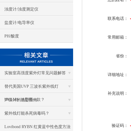
浊度计/浊度测定仪
联系电话：
盐度计/电导率仪
PH/酸度
常用邮箱：
省份：
实验室高强度紫外灯常见问题解答
详细地址：
替代美国UVP 三波长紫外线灯
补充说明：
UVLMS-38是哪一款？
声级计的选型指南
紫外线灯能杀死病毒吗？
验证码：
Lovibond RYBN 红黄蓝中性色度方法