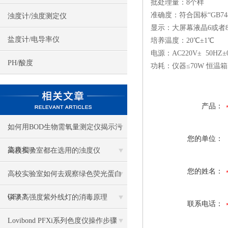
批处理量：8个样
准确度：符合国标“GB748
浊度计/浊度测定仪
显示：大屏幕液晶6或者8
盐度计/电导率仪
培养温度：20℃±1℃
电源：AC220V± 50HZ±0
PH/酸度
功耗：仪器≤70W 恒温箱≤
产品：
如何用BOD生物需氧量测定仪揭示污
您的单位：
染真相？
高校实验室都在选用的浊度仪
您的姓名：
高校实验室如何去观察绿色荧光蛋白
GFP？
谈谈高强度紫外线灯的消毒原理
联系电话：
Lovibond PFXi系列色度仪操作步骤