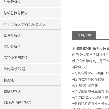
油分分析仪
总磷总氮分析仪
TOC分析仪/总有机碳监测仪
详细介绍
氨氮分析仪
滴定分析仪
上海默威MR-80
无汞数显
利用空气压差法进行生
COD快速测定仪
维护方便等特点，是工
●自动关机
控制器/变送器
●无孔装置保证准确的B 
●自动收集和储存数据
标准液
●方便的按键界面
在线溶氧仪
●只需按键即可直接打印
●通过RS-232接口输入
TDS/总固体溶解度
●单独的通道特性可分别