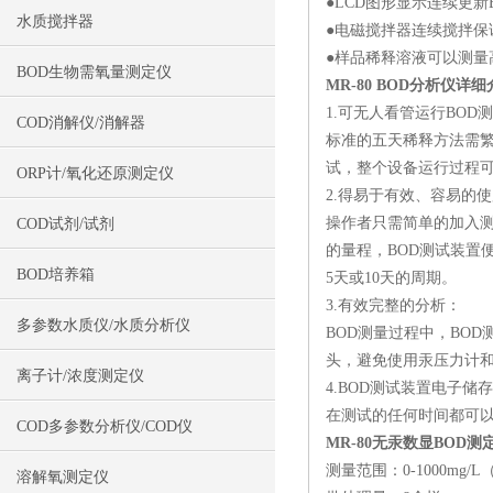
●LCD图形显示连续更新
水质搅拌器
●电磁搅拌器连续搅拌保
●样品稀释溶液可以测量
BOD生物需氧量测定仪
MR-80 BOD分析仪详
1.可无人看管运行BOD
COD消解仪/消解器
标准的五天稀释方法需繁
试，整个设备运行过程
ORP计/氧化还原测定仪
2.得易于有效、容易的
操作者只需简单的加入测
COD试剂/试剂
的量程，BOD测试装置
BOD培养箱
5天或10天的周期。
3.有效完整的分析：
多参数水质仪/水质分析仪
BOD测量过程中，BO
头，避免使用汞压力计
离子计/浓度测定仪
4.BOD测试装置电子
在测试的任何时间都可以在
COD多参数分析仪/COD仪
MR-80
无汞数显BOD测
测量范围：0-1000mg
溶解氧测定仪