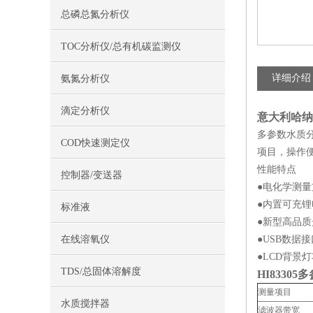
总磷总氮分析仪
TOC分析仪/总有机碳监测仪
详细介绍
氨氮分析仪
滴定分析仪
意大利哈纳H
多参数水质
COD快速测定仪
项目，操作
性能特点
控制器/变送器
●电化学测量
●内置可充
标准液
●新型高品
在线溶氧仪
●USB数据
●LCD背
TDS/总固体溶解度
HI8330
测量项目
水质搅拌器
滤波器带宽