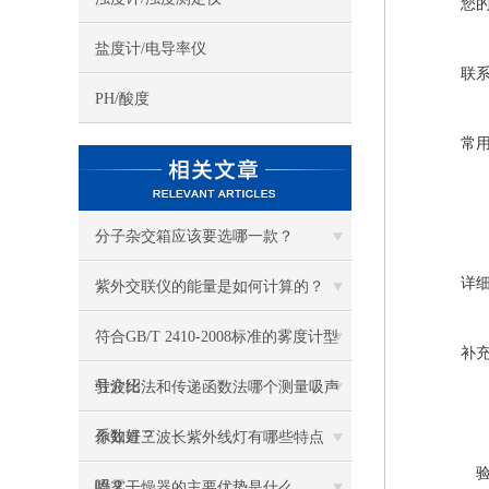
您
盐度计/电导率仪
联
PH/酸度
常
分子杂交箱应该要选哪一款？
详
紫外交联仪的能量是如何计算的？
符合GB/T 2410-2008标准的雾度计型
补
号介绍
驻波比法和传递函数法哪个测量吸声
系数好？
你知道三波长紫外线灯有哪些特点
吗？
喷雾干燥器的主要优势是什么