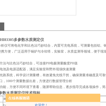
I83305多参数水质测定仪
分析仪可将电化学和比色法巧妙结合，内置可充电系统，可测量包括铝、铜
便携方便，广泛适用于锅炉与冷却塔，实验室，水质监测等领域，便于现
方法与比色法巧妙结合，可连接PH电极测量酸度PH值
锂电池及电源适配器，满足实验室和野外现场快速测量
质光路系统，科学设计测量槽，有效避免光线干扰，确保测量准确度及可靠
接口，1000个测量数据出差，方便进行数据管理分析
景灯功能，方便不同环境下查看，随屏帮助信息，逐步指导完成各项操作，简
5多参数水质测定仪技术指标
测量指标20项目34个水质参数
欢迎您！
8 nm ±1.0 nm