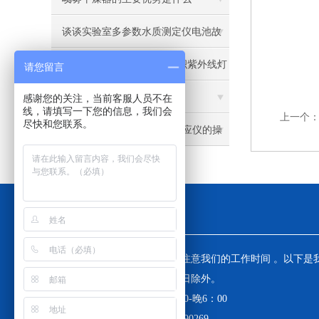
谈谈实验室多参数水质测定仪电池故
障的解决方法
XM-15S美国MORSTE大面积紫外线灯
请您留言
进行菌种诱变育种实验
红外测温仪工作原理和使用
感谢您的关注，当前客服人员不在
线，请填写一下您的信息，我们会
上一个
尽快和您联系。
LUYOR-3416 LED光化学反应仪的操
作方法及注意事项
工作时间
为了避免不必要的等待，敬请注意我们的工作时间 。以下是
工作时间，中国大陆法定节假日除外。
工作时间：周一至周五 早8：30-晚6：00
周六、周日值班电话 ：13671890269