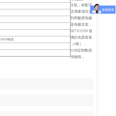
主机，标配不
含测量项目试
剂和酸度电极
及电极支架，
HI731333N 玻
璃比色皿套装
USB-B电缆
（4套），
USB定制数据
传输线，