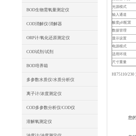
光源模式
BOD生物需氧量测定仪
输入通道
酸度pH配置
COD消解仪/消解器
数据管理
ORP计/氧化还原测定仪
显示设置
电源模式
COD试剂/试剂
适用环境
尺寸重量
BOD培养箱
HI75110
多参数水质仪/水质分析仪
离子计/浓度测定仪
COD多参数分析仪/COD仪
您
溶解氧测定仪
浊度计/浊度测定仪