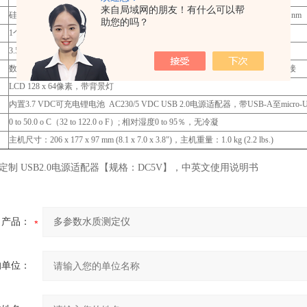
来自局域网的朋友！有什么可以帮
硅光电探测器，窄带干涉滤光 LED @ 420 nm、466 nm、525 nm、575 nm和610 nm
助您的吗？
1个pH电极输入和5个光度计波长
3.5mm接口专属酸度pH电极，标配不含，【点击选择酸度pH电极】
数据存储：1000个 USB-A用于闪存驱动器；micro-USB-B用于电源和计算机连接
LCD 128 x 64像素，带背景灯
内置3.7 VDC可充电锂电池 AC230/5 VDC USB 2.0电源适配器，带USB-A至micro-
0 to 50.0 o C（32 to 122.0 o F）; 相对湿度0 to 95％，无冷凝
主机尺寸：206 x 177 x 97 mm (8.1 x 7.0 x 3.8")，主机重量：1.0 kg (2.2 lbs.)
/230 定制 USB2.0电源适配器【规格：DC5V】，中英文使用说明书
产品：
的单位：