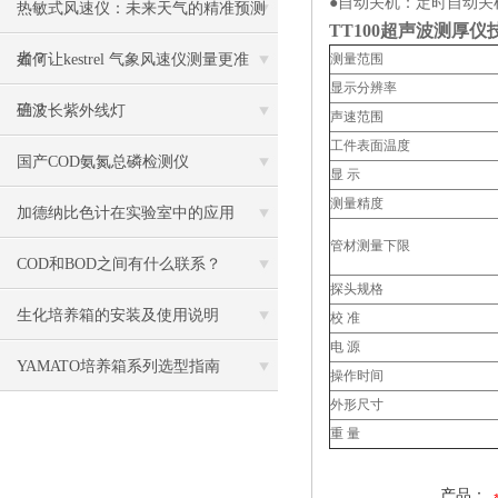
●自动关机：定时自动
热敏式风速仪：未来天气的精准预测
TT100
超声波测厚仪
者？
如何让kestrel 气象风速仪测量更准
测量范围
显示分辨率
确？
三波长紫外线灯
声速范围
工件表面温度
国产COD氨氮总磷检测仪
显 示
测量精度
加德纳比色计在实验室中的应用
管材测量下限
COD和BOD之间有什么联系？
探头规格
生化培养箱的安装及使用说明
校 准
电 源
YAMATO培养箱系列选型指南
操作时间
外形尺寸
重 量
产品：