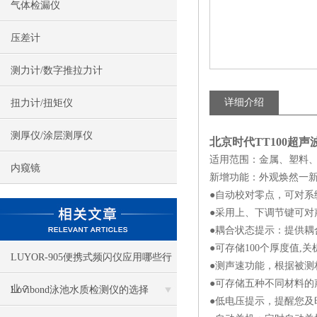
气体检漏仪
压差计
测力计/数字推拉力计
详细介绍
扭力计/扭矩仪
测厚仪/涂层测厚仪
北京时代TT100
超声
适用范围：金属、塑料、
内窥镜
新增功能：外观焕然一新
●自动校对零点，可对系
●采用上、下调节键可
●耦合状态提示：提供耦
●可存储100个厚度值,
LUYOR-905便携式频闪仪应用哪些行
●测声速功能，根据被
●可存储五种不同材料的
业？
Lovibond泳池水质检测仪的选择
●低电压提示，提醒您及