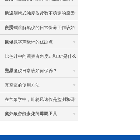
项说明
造成便携式浊度仪读数不稳定的原因
有哪些？
便携式溶解氧仪的日常保养工作该如
何做？
谈谈数字声级计的优缺点
比色计中的观察者角度2°和10°是什么
意思？
光泽度仪日常该如何保养？
真空泵的使用方法
在气象学中，叶轮风速仪是监测和研
究气象条件变化的重要工具
紫外线灯能杀死病毒吗？