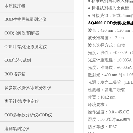
● 标准试剂自动吸入样
水质搅拌器
● 标准试剂插入比色槽
● 可接受13，16或24
BOD生物需氧量测定仪
AQ4000 COD余氯/
波长：420 nm，520 nm，
COD消解仪/消解器
波长准确度：±2 nm
波长选择方式：自动
ORP计/氧化还原测定仪
光度计线性：±0.002A（0
光度计重现性：±0.005A（
COD试剂/试剂
光度计准确度：±0.005A @
BOD培养箱
散射光：400 nm 时< 1.
光源：发光二极管（LE
多参数水质仪/水质分析仪
检测器：发电二极管
带宽：10±2 nm
离子计/浓度测定仪
环境要求：
操作温度：0.0 - 45.0℃
COD多参数分析仪/COD仪
湿度：50.0℃时max90%
防水等级：IP67
溶解氧测定仪