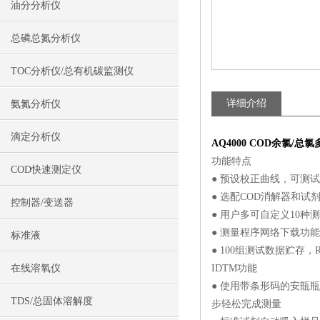
油分分析仪
总磷总氮分析仪
TOC分析仪/总有机碳监测仪
详细介绍
氨氮分析仪
滴定分析仪
AQ4000 COD余氯/
功能特点
COD快速测定仪
● 预设校正曲线，可测试
● 选配COD消解器和试
控制器/变送器
● 用户多可自定义10种
● 测量程序网络下载功
标准液
● 100组测试数据贮存，
在线溶氧仪
IDTM功能
● 使用带条形码的安瓿
TDS/总固体溶解度
步轻松完成测量