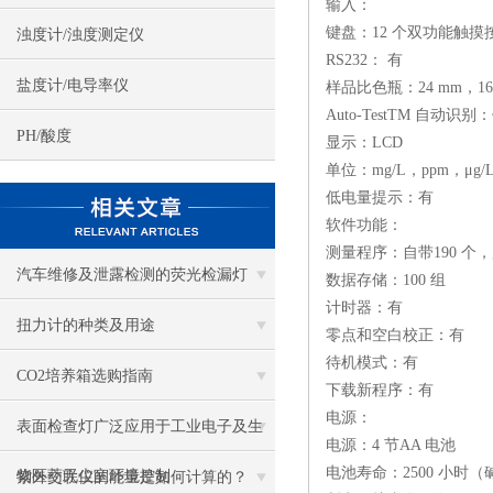
输入：
键盘：12 个双功能触摸
浊度计/浊度测定仪
RS232： 有
盐度计/电导率仪
样品比色瓶：24 mm，16
Auto-TestTM 自动识别
PH/酸度
显示：LCD
单位：mg/L，ppm，μg/
低电量提示：有
软件功能：
测量程序：自带190 个，
汽车维修及泄露检测的荧光检漏灯
数据存储：100 组
计时器：有
扭力计的种类及用途
零点和空白校正：有
待机模式：有
CO2培养箱选购指南
下载新程序：有
电源：
表面检查灯广泛应用于工业电子及生
电源：4 节AA 电池
电池寿命：2500 小时（
物医药无尘室环境控制
紫外交联仪的能量是如何计算的？