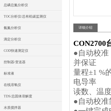
总磷总氮分析仪
TOC分析仪/总有机碳监测仪
详细介绍
氨氮分析仪
滴定分析仪
CON270
●自动校准
COD快速测定仪
并保证
控制器/变送器
量程±1 
标准液
电导率
在线溶氧仪
读数、温
TDS/总固体溶解度
●自动校
水质搅拌器
●一键完