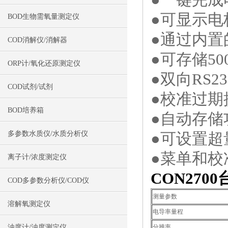
●可显示电
BOD生物需氧量测定仪
●通过内
COD消解仪/消解器
●可存储5
ORP计/氧化还原测定仪
●双向RS2
COD试剂/试剂
●校准过期
BOD培养箱
●自动存储
多参数水质仪/水质分析仪
●可设置超
●菜单和校
离子计/浓度测定仪
CON270
COD多参数分析仪/COD仪
测量参数
溶解氧测定仪
电导率量程
浊度计/浊度测定仪
分辨率