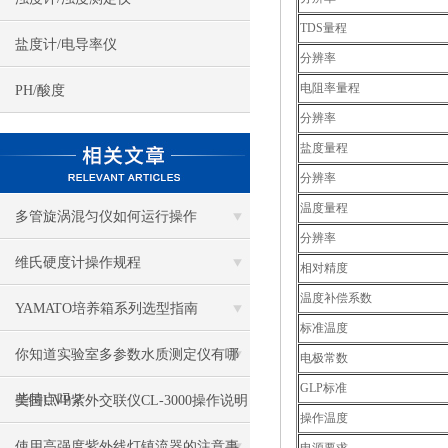
TDS量程
盐度计/电导率仪
分辨率
电阻率量程
PH/酸度
分辨率
盐度量程
分辨率
温度量程
多管旋涡混匀仪如何运行操作
分辨率
维氏硬度计操作规程
相对精度
温度补偿系数
YAMATO培养箱系列选型指南
标准温度
你知道实验室多参数水质测定仪有哪
电极常数
GLP标准
些特点吗？
美国UVP紫外交联仪CL-3000操作说明
操作温度
使用高强度紫外线灯镇流器的注意事