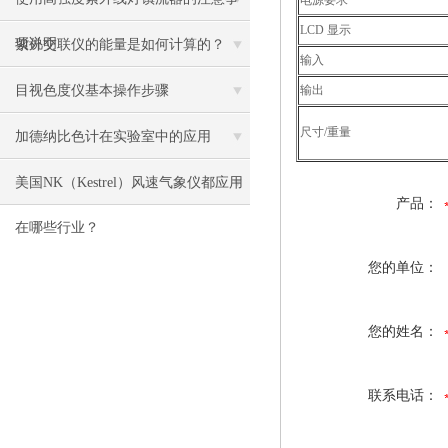
电源要求
LCD 显示
项说明
紫外交联仪的能量是如何计算的？
输入
目视色度仪基本操作步骤
输出
尺寸/重量
加德纳比色计在实验室中的应用
美国NK（Kestrel）风速气象仪都应用
产品：
在哪些行业？
您的单位：
您的姓名：
联系电话：