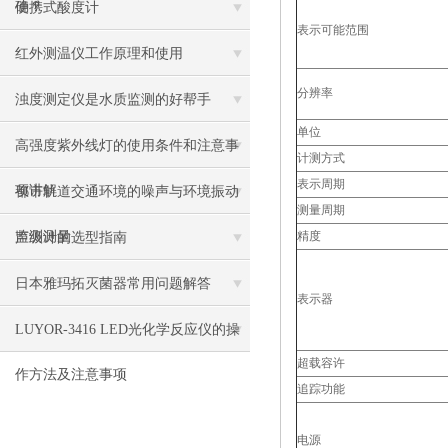
确？
便携式酸度计
表示可能范围
红外测温仪工作原理和使用
分辨率
浊度测定仪是水质监测的好帮手
单位
高强度紫外线灯的使用条件和注意事
计测方式
表示周期
项讲解
都市轨道交通环境的噪声与环境振动
测量周期
监测测量
精度
声级计的选型指南
日本雅玛拓灭菌器常用问题解答
表示器
LUYOR-3416 LED光化学反应仪的操
超载容许
作方法及注意事项
追踪功能
电源