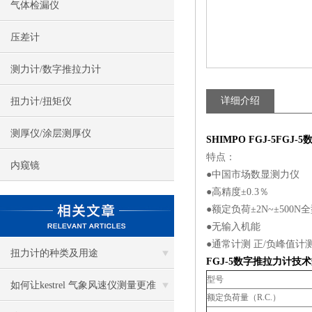
气体检漏仪
压差计
测力计/数字推拉力计
详细介绍
扭力计/扭矩仪
测厚仪/涂层测厚仪
SHIMPO FGJ-5FGJ
特点：
内窥镜
●中国市场数显测力仪
●高精度±0.3％
●额定负荷±2N~±500N
●无输入机能
●通常计测 正/负峰值计
扭力计的种类及用途
FGJ-5数字推拉力计技
型号
如何让kestrel 气象风速仪测量更准
额定负荷量（R.C.）