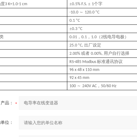
确
度
±
±
个字
3 K=1.0-1 cm
0.5% F.S.
1
～
°
-10.0
120.0
C
°
0.1
C
±
°
0.3
C
类
，
，
（
线电导电极）
0.01
0.1
1.0
2
°
出厂设定
25.0
C,
或者
用户自行选择
2.00%
0.00%,
标准通讯协议
RS-485 Modbus
96 x 48 x 110 mm
92 x 45 mm
～
，
100
240V AC
50/60 Hz
产品：
的单位：