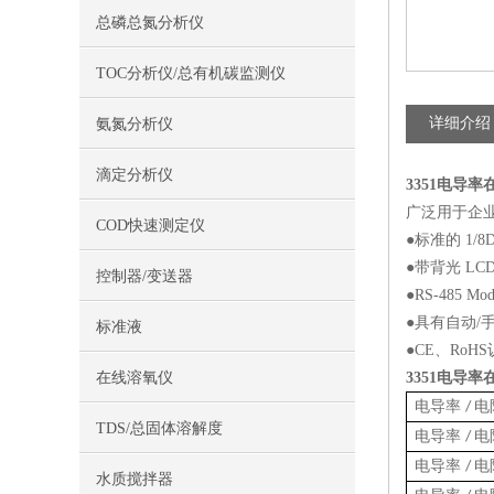
总磷总氮分析仪
TOC分析仪/总有机碳监测仪
详细介绍
氨氮分析仪
滴定分析仪
3351
电导率
广泛用于企
COD快速测定仪
●标准的 1/8
●带背光 LC
控制器/变送器
●RS-485 
●具有自动/
标准液
●CE、RoH
在线溶氧仪
3351
电导率
电导率
电
/
TDS/总固体溶解度
电导率
电
/
电导率
电
/
水质搅拌器