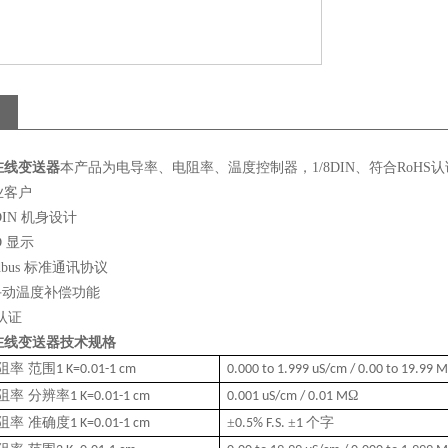
在线变送器
本产品为电导率、电阻率、温度控制器，1/8DIN、符合RoHS认证
业客户
DIN 机身设计
D 显示
Modbus 标准通讯协议
手动温度补偿功能
S认证
在线变送器
技术规格
阻率 范围
1 K=0.01-1 cm
0.000 to 1.999 uS/cm / 0.00 to 19.99 M
阻率 分辨率
Ω
1 K=0.01-1 cm
0.001 uS/cm / 0.01 M
阻率
准确
度
±
±
个字
1 K=0.01-1 cm
0.5% F.S.
1