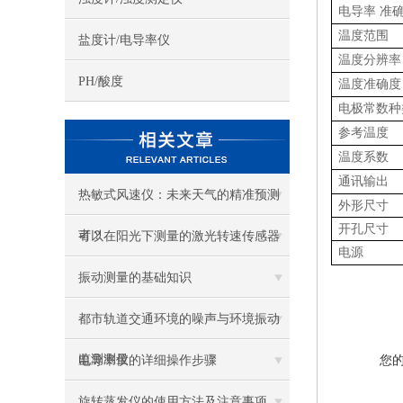
电导率
准
温度范围
盐度计/电导率仪
温度分辨率
PH/酸度
温度
准确
度
电极常数种
参考温度
温度系数
通讯输出
热敏式风速仪：未来天气的精准预测
外形尺寸
开孔尺寸
者？
可以在阳光下测量的激光转速传感器
电源
振动测量的基础知识
都市轨道交通环境的噪声与环境振动
监测测量
电导率仪的详细操作步骤
您
旋转蒸发仪的使用方法及注意事项