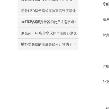
您
新款LED型便携式实验室高强度紫外
联
线灯对比说明
AS 系列顶置搅拌器的使用注意事项
罗威邦SD70电导率仪操作使用步骤说
常
明
紫外交联仪的能量是如何计算的？
详
补