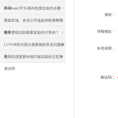
事项
Lovibond PFXi系列色度仪操作步骤
省份：
果园农场、农业公司该如何检测葡萄
详细地址：
糖度？
紫外交联仪的能量是如何计算的？
LUYOR荧光蛋白观察镜的常见问题解
补充说明：
答
使用高强度紫外线灯镇流器的注意事
项说明
验证码：