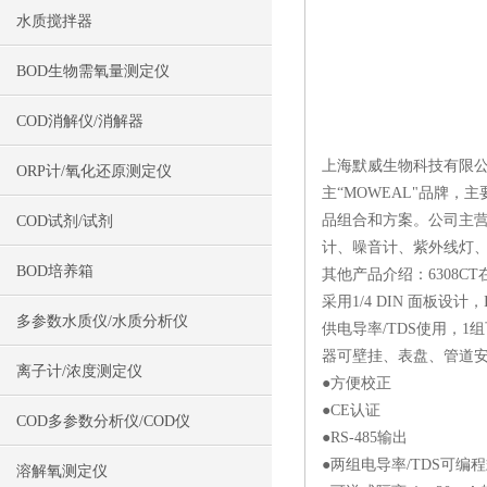
水质搅拌器
BOD生物需氧量测定仪
COD消解仪/消解器
上海默威生物科技有限
ORP计/氧化还原测定仪
主“MOWEAL"品牌
品组合和方案。公司主营
COD试剂/试剂
计、噪音计、紫外线灯、
BOD培养箱
其他产品介绍：6308CT
采用1/4 DIN 面板设
多参数水质仪/水质分析仪
供电导率/TDS使用，1
器可壁挂、表盘、管道
离子计/浓度测定仪
●方便校正
●CE认证
COD多参数分析仪/COD仪
●RS-485输出
●两组电导率/TDS可编
溶解氧测定仪