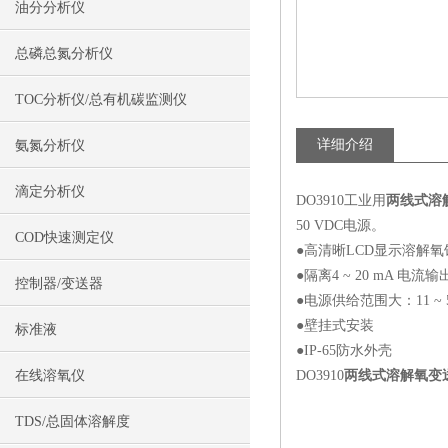
油分分析仪
总磷总氮分析仪
TOC分析仪/总有机碳监测仪
详细介绍
氨氮分析仪
滴定分析仪
DO3910工业用
两线式溶
50 VDC电源。
COD快速测定仪
●高清晰LCD显示溶解氧
●隔离4 ~ 20 mA 电流输
控制器/变送器
●电源供给范围大：11 ~ 5
●壁挂式安装
标准液
●IP-65防水外壳
在线溶氧仪
DO3910
两线式溶解氧变
TDS/总固体溶解度