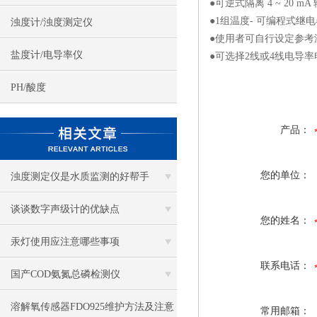
●可逆式隔离 4 ~ 20 mA
●1组温度- 可编程式继
浊度计/浊度测定仪
●使用者可自行设定参考
盐度计/电导率仪
●可选择2线或4线电导率
PH/酸度
产品：
您的单位：
浊度测定仪是水质监测的好帮手
谈谈数字声级计的优缺点
您的姓名：
汞灯使用应注意哪些事项
联系电话：
国产COD氨氮总磷检测仪
溶解氧传感器FDO925维护方法及注意
常用邮箱：