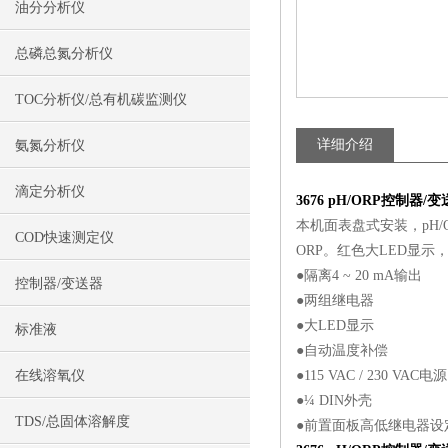
油分分析仪
总磷总氮分析仪
TOC分析仪/总有机碳监测仪
详细介绍
氨氮分析仪
滴定分析仪
3676
pH/ORP控制器/变
本机面表盘式安装，pH/
COD快速测定仪
ORP。红色大LED显示，本
●隔离4 ~ 20 mA输出
控制器/变送器
●两组继电器
●大LED显示
标准液
●自动温度补偿
在线溶氧仪
●115 VAC / 230 VAC电源
●¼ DIN外壳
TDS/总固体溶解度
●前置面板高低继电器设