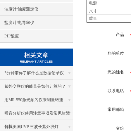
电源
浊度计/浊度测定仪
尺寸
重量
盐度计/电导率仪
产品：
PH/酸度
您的单位：
您的姓名：
3分钟带你了解什么是数据记录仪
紫外交联仪的能量是如何计算的？
联系电话：
用MR-550激光频闪仪来测量转速
常用邮箱：
噪音分析仪使用注意事项及常见故障
分析
替代美国UVP 三波长紫外线灯
省份：