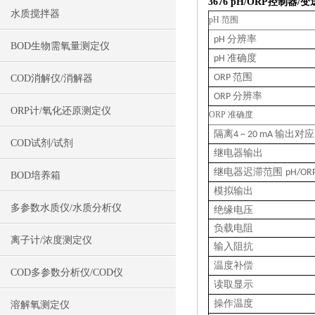
3676
pH/ORP控制器/变
水质搅拌器
pH 范围
分辨率
pH
BOD生物需氧量测定仪
准确度
pH
范围
ORP
COD消解仪/消解器
分辨率
ORP
ORP计/氧化还原测定仪
ORP 准确度
隔离
输出对应
4 ~ 20 mA
COD试剂/试剂
继电器输出
继电器迟滞范围
pH/OR
BOD培养箱
模拟输出
多参数水质仪/水质分析仪
绝缘电压
负载电阻
离子计/浓度测定仪
输入阻抗
温度补偿
COD多参数分析仪/COD仪
读取显示
操作温度
溶解氧测定仪