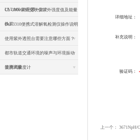
UVLMS-38是哪一款？
CL-3000紫外交联仪紫外强度值及能量
详细地址：
换算
Oxi 3310便携式溶解氧检测仪操作说明
补充说明：
使用紫外透照台需要注意哪些方面？
都市轨道交通环境的噪声与环境振动
监测测量
便携式酸度计
验证码：
上一个：
3671Np